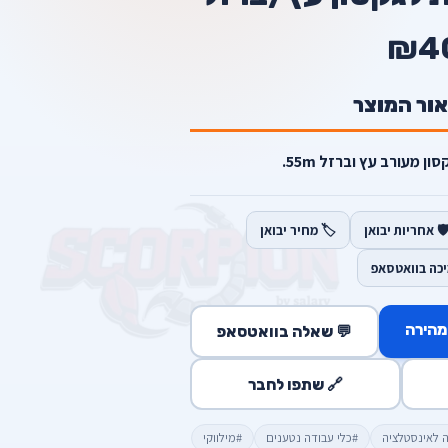
₪4
אור המוצר
ון מעורב עץ וברזל 55m.
️ אחריות יבואן
🏷️ מחיר יבואן
יכה בוואטסאפ
מהירה
💬 שאלה בוואטסאפ
🔗 שתפו לחבר
ה לאינסטלציה
#כלי עבודה נטענים
#מילווקי