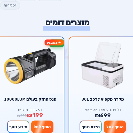
#מסוריות
מוצרים דומים
🔥 במבצע
-50%
מקרר מקפיא לרכב 30L
פנס החזק בעולם 10000LUM
כלי עבודה למוסך scorpion
כלי עבודה נטענים
₪199
₪699
₪400
הוסף לסל
מידע נוסף
הוסף לסל
מידע נוסף