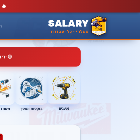
🔥
מ
SALARY
ר
סאלרי · כלי עבודה
🔴
ירי
נטענים
בוקסות ומוסך
משחזות