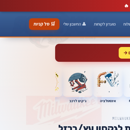
🔥
🛒 סל קניות
לוח
מועדון לקוחות
👤 החשבון שלי
 →
כלי מוסך
אינסטלציה
מברגות
ג'קים לרכב
MILWAUK
ת לגקסון עץ/ברזל