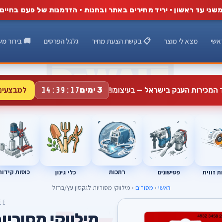
שני עד ראשון · יריד מחירים באתר ובחנות · הזדמנות של פעם בחיים
אשי
מצא לי מוצר
📋 בקשת הצעת מחיר
גלגל הפרסים
🚚 בירור מש
למבצעים
3 ימים
ד המכירות הענק בישראל
— בעיצומו!
14:39:16
רתכות
כוסות קידוח
פטישונים
 זווית
כלי גינון
ראשי
›
מסורים
› מילווקי מסוריות לגקסון עץ/ברזל
EE
מילווקי מסוריו