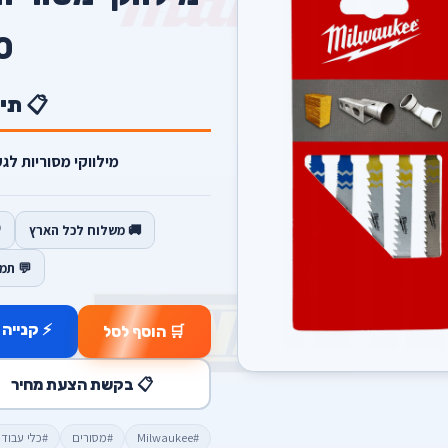
0
📋 תי
מילווקי מסוריות לגקס
🚚 משלוח לכל הארץ
💬 תמ
⚡ קנייה 
🛒 הוסף לסל
📋 בקשת הצעת מחיר
#Milwaukee
#מסורים
#כלי עבוד