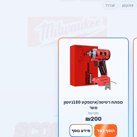
#לגקסון
#ברזל
מפתח רטיטה/אימפקט 180ניוטון
מטר
מברגות
₪200
הוסף לסל
מידע נוסף