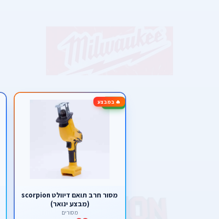
🔥 במבצע
-50%
מסור חרב תואם דיוולט scorpion
(מבצע ינואר)
מסורים