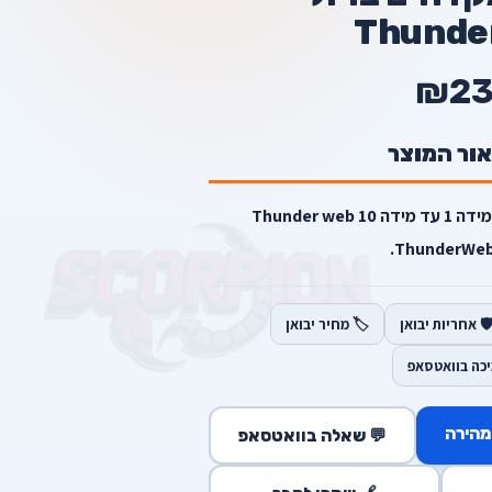
Thunde
₪23
אור המוצר
סט מקדחים ברזל מילווקי ממידה 1 עד מידה 10 Thunder web
ThunderWeb 
️ אחריות יבואן
🏷️ מחיר יבואן
יכה בוואטסאפ
מהירה
💬 שאלה בוואטסאפ