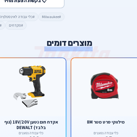
📋 בקשת הצעת מחיר
#Milwaukee
#כלי עבודה לאינסטלציה
#מקדחים
#
מוצרים דומים
מילווקי סרט מטר 8M
אקדח חום נטען 18V/20V (גוף
בלבד) DEWALT
כלי עבודה נטענים
כלי עבודה נטענים