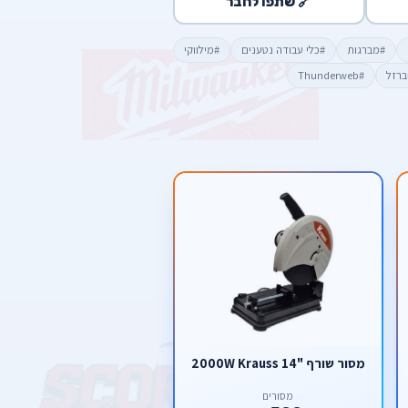
🔗 שתפו לחבר
#מברגות
#כלי עבודה נטענים
#מילווקי
ברזל
#Thunderweb
מסור שורף "14 2000W Krauss
מסורים