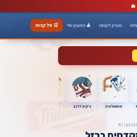
🔥
🛒 סל קניות
לוח
מועדון לקוחות
👤 החשבון שלי
כלי מוסך
אינסטלציה
מברגות
ג'קים לרכב
MILWAUK
מקדחים ברזל