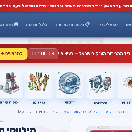
שני עד ראשון · יריד מחירים באתר ובחנות · הזדמנות של פעם בחיים
אשי
מצא לי מוצר
📋 בקשת הצעת מחיר
גלגל הפרסים
🚚 בירור מש
למבצעים →
יריד המכירות הענק בישראל
— בעיצומו!
11:10:39
רתכות
כוסות קידוח
פטישונים
 זווית
כלי גינון
ראשי
›
כלי עבודה לאינסטלציה scorpion
› מילווקי מקדחים ברזל Thunderweb
EE
מילווקי 