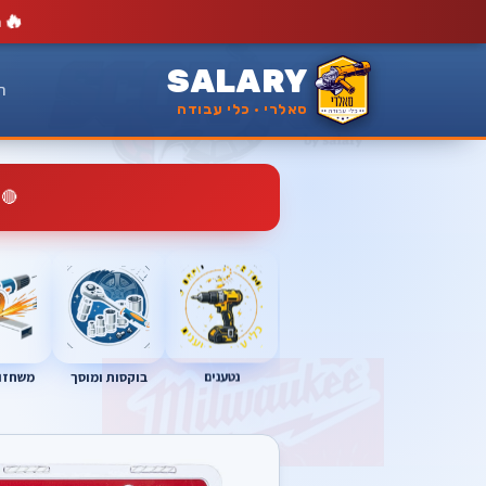
🔥
מ
SALARY
ר
סאלרי · כלי עבודה
🔴
נטענים
בוקסות ומוסך
משחזות