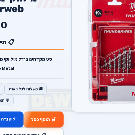
rweb
0
📋 תי
Metal.
🚚 משלוח לכל הארץ
💬 תמ
⚡ קנייה 
🛒 הוסף לסל