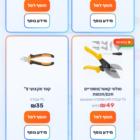
הוסף לסל
הוסף לסל
מידע נוסף
מידע נוסף
🔥 במבצע
-51%
מולטי קאטר/מספריים
קטר מקצועי 8"
חכם/חכמות
כלי עבודה לאינסטלציה scorpion
כלי עבודה
₪49
₪35
₪99
הוסף לסל
הוסף לסל
מידע נוסף
מידע נוסף