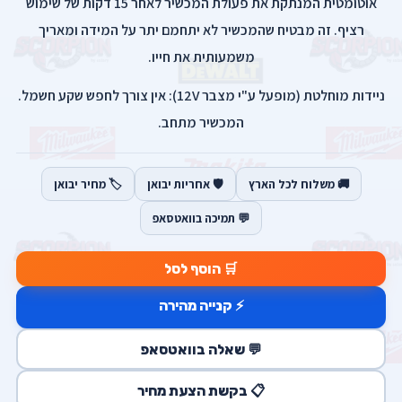
אוטומטית המנתקת את פעולת המכשיר לאחר 15 דקות של שימוש
רציף. זה מבטיח שהמכשיר לא יתחמם יתר על המידה ומאריך
משמעותית את חייו.
ניידות מוחלטת (מופעל ע"י מצבר 12V): אין צורך לחפש שקע חשמל.
המכשיר מתחב.
🚚 משלוח לכל הארץ
🛡️ אחריות יבואן
🏷️ מחיר יבואן
💬 תמיכה בוואטסאפ
🛒 הוסף לסל
⚡ קנייה מהירה
💬 שאלה בוואטסאפ
📋 בקשת הצעת מחיר