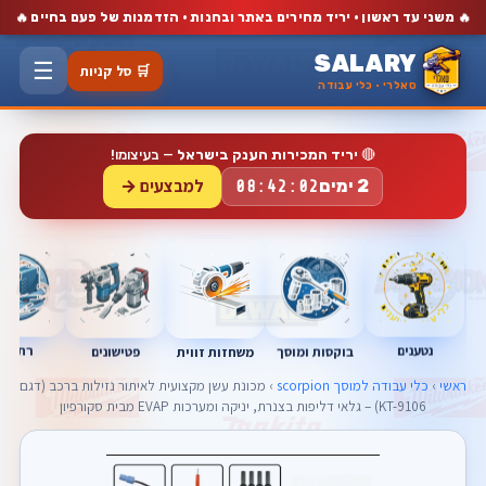
🔥
🔥
משני עד ראשון · יריד מחירים באתר ובחנות · הזדמנות של פעם בחיים
SALARY
☰
🛒 סל קניות
סאלרי · כלי עבודה
🔴
יריד המכירות הענק בישראל
— בעיצומו!
למבצעים →
2 ימים
08:42:02
נטענים
רתכות
בוקסות ומוסך
פטישונים
משחזות זווית
ראשי
›
כלי עבודה למוסך scorpion
› מכונת עשן מקצועית לאיתור נזילות ברכב (דגם
KT-9106) – גלאי דליפות בצנרת, יניקה ומערכות EVAP מבית סקורפיון