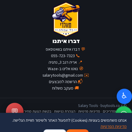
דברו איתנו
💬
דברו איתנו בוואטסאפ
055-723-7323
📞
📍
אריה רגב 3, נתניה
🧭
נווטו אלינו ב-Waze
salarytools@gmail.com
✉️
📬
הרשמה למבצעים
🚚
מעקב משלוח
♿
© Salary Tools · buytools.co.il
💬
כתבות ומדריכים
·
מדיניות פרטיות
·
הצהרת נגישות
·
בקשת הצעת מחיר
אנחנו משתמשים בעוגיות (Cookies) לתפעול האתר ולשיפור חוויית הגלישה.
מדיניות הפרטיות