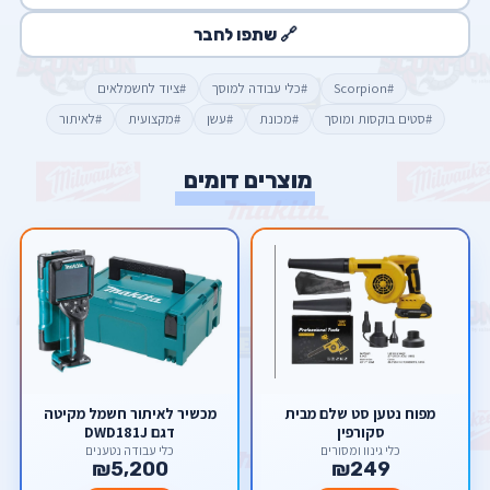
🔗 שתפו לחבר
#Scorpion
#כלי עבודה למוסך
#ציוד לחשמלאים
#סטים בוקסות ומוסך
#מכונת
#עשן
#מקצועית
#לאיתור
מוצרים דומים
מפוח נטען סט שלם מבית
מכשיר לאיתור חשמל מקיטה
סקורפין
דגם DWD181J
כלי גינון ומסורים
כלי עבודה נטענים
₪5,200
₪249