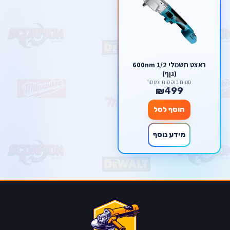
ראצט חשמלי 1/2 600nm
(גןף)
סטים בוקסות ומוסך
₪499
הוסף לסל
מידע נוסף