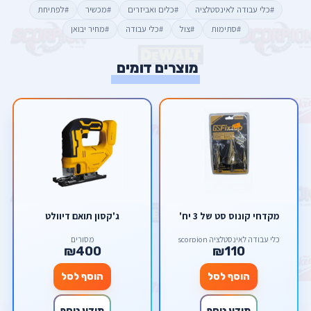
#כלי עבודה לאינסטלציה
#כלים ואביזרים
#מכשיר
#לפתיחת
#סתימות
#צול
#כלי עבודה
#מחיר יבואן
מוצרים דומים
מקדחי קונוס סט של 3 יח'
ג'קסון תואם דיוולט
כלי עבודה לאינסטלציה scorpion
מסורים
₪400
₪110
הוסף לסל
הוסף לסל
מידע נוסף
מידע נוסף