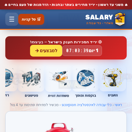
🔥
🔥
משני עד ראשון · יריד מחירים באתר ובחנות · הזדמנות של פעם בחיים
SALARY
☰
🛒 סל קניות
סאלרי · כלי עבודה
🔴
יריד המכירות הענק בישראל
— בעיצומו!
למבצעים →
1 יום
07:03:39
נטענים
רתכות
בוקסות ומוסך
פטישונים
משחזות זווית
ראשי
›
כלי עבודה לאינסטלציה scorpion
› מכשיר לפתיחת סתימות עד 4 צול