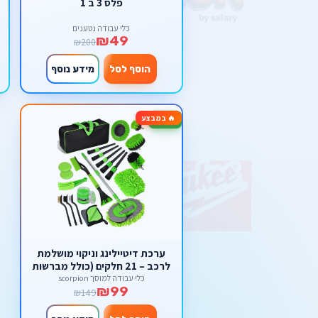
פלס 3 ב 1
כלי עבודה נטענים
₪49
₪200
הוסף לסל
מידע נוסף
🔥 במבצע
-34%
ערכת דיטיילינג וניקוי מושלמת
לרכב – 21 חלקים (כולל מברשות
למברגה ומוט טלסקופי)
כלי עבודה למוסך scorpion
₪99
₪149