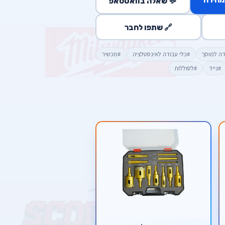
💬 שאלה בוואטסאפ
🔗 שתפו לחבר
דה למוסך
#כלי עבודה לאינסטלציה
#מכשיר
#נייד
#לסוללות