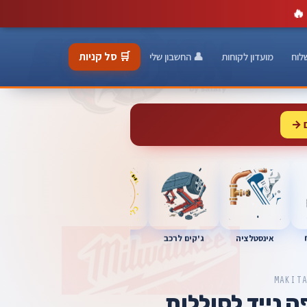
🔥
🛒 סל קניות
לוח
מועדון לקוחות
👤 החשבון שלי
 →
כלי מוסך
אינסטלציה
מברגות
ג'קים לרכב
MAKIT
 נייד לסוללות