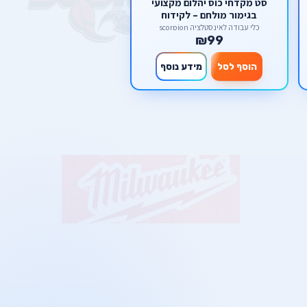
סט מקדחי כוס יהלום מקצועי
בגימור מולחם – לקידוח
בקרמיקה, גרניט, שיש ואבן מבית
כלי עבודה לאינסטלציה scorpion
₪99
סקורפיון
הוסף לסל
מידע נוסף