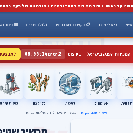
שני עד ראשון · יריד מחירים באתר ובחנות · הזדמנות של פעם בחיים
אשי
מצא לי מוצר
📋 בקשת הצעת מחיר
גלגל הפרסים
🚚 בירור מש
למבצעים
2 ימים
ד המכירות הענק בישראל
— בעיצומו!
08:03:13
רתכות
כוסות קידוח
פטישונים
 זווית
כלי גינון
ראשי
›
תואם מקיטה
› מכשיר שטיפה נייד לסוללות מקיטה
A
מכשיר שטיפה