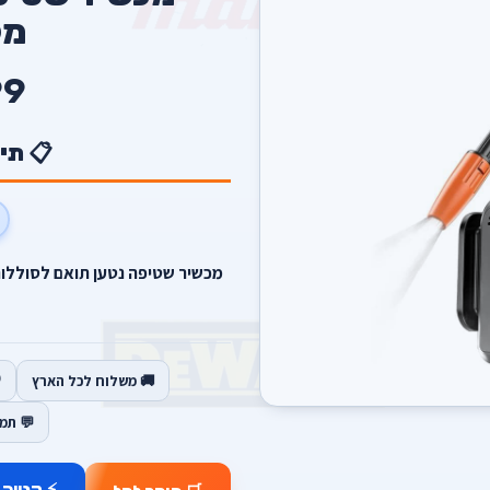
מק
9
📋 תי
🚚 משלוח לכל הארץ
💬 תמ
⚡ קנייה 