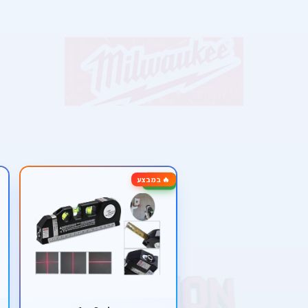
🔥 במבצע
-76%