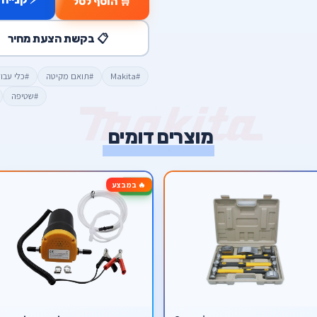
🛒 הוסף לסל
📋 בקשת הצעת מחיר
#Makita
#תואם מקיטה
#כלי עבו
#שטיפה
מוצרים דומים
🔥 במבצע
-50%