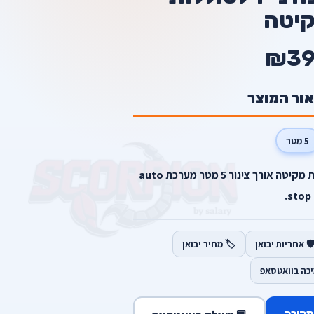
יטה
₪39
אור המוצר
5 מטר
מכשיר שטיפה נטען תואם לסוללות מקיטה אורך צינור 5 מטר מערכת auto
stop.
️ אחריות יבואן
🏷️ מחיר יבואן
יכה בוואטסאפ
מהירה