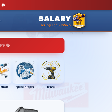
🔥
מ
SALARY
ר
סאלרי · כלי עבודה
🔴
ירי
נטענים
בוקסות ומוסך
משחזות