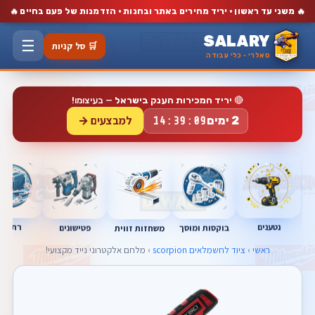
🔥
🔥
משני עד ראשון · יריד מחירים באתר ובחנות · הזדמנות של פעם בחיים
SALARY
☰
🛒 סל קניות
סאלרי · כלי עבודה
🔴
יריד המכירות הענק בישראל
— בעיצומו!
למבצעים →
2 ימים
14:39:08
נטענים
רתכות
בוקסות ומוסך
פטישונים
משחזות זווית
ראשי
›
ציוד לחשמלאים scorpion
› מלחם אלקטרוני נייד מקצועי!