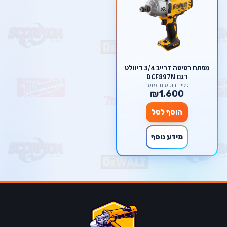
מפתח רטיטה דרייב 3/4 דיוולט
דגם DCF897N
סטים בוקסות ומוסך
₪1,600
הוסף לסל
מידע נוסף