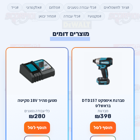
#ציוד לחשמלאים
#כלי עבודה נטענים
#מלחם
#אלקטרוני
#נייד
#מקצועי!
#כלי עבודה
#מחיר יבואן
מוצרים דומים
מברגת אימפקט DTD157
מטען מהיר 18V מקיטה
בראשלס
מברגות
כלי עבודה נטענים
₪280
₪398
הוסף לסל
הוסף לסל