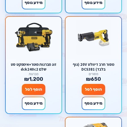
מידע נוסף
מידע נוסף
מסור חרב דיוולט 20V (גוף
זוג מברגות פוטר+אימפקט סט
בלבד) DCS381
שלם dck240c2
מסורים
מברגות
₪1,200
₪650
הוסף לסל
הוסף לסל
מידע נוסף
מידע נוסף