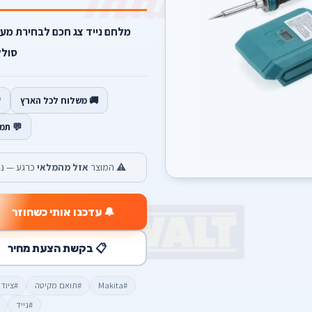
סולל
🚚 משלוח לכל הארץ
💬 תמ
⚠️ המוצר
אזל מהמלאי
כרגע — נש
🔔 עדכנו אותי כשחוזר
📋 בקשת הצעת מחיר
#Makita
#תואם מקיטה
#ציוד
#נייד