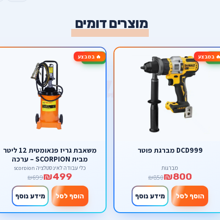
מוצרים דומים
 במבצע
🔥 במבצע
-29%
DCD999 מברגת פוטר
משאבת גריז פנאומטית 12 ליטר
מבית SCORPION – ערכה
תעשייתית עם אקדח וצינור לחץ
מברגות
כלי עבודה לאינסטלציה scorpion
₪499
₪800
₪699
₪850
הוסף לסל
מידע נוסף
הוסף לסל
מידע נוסף