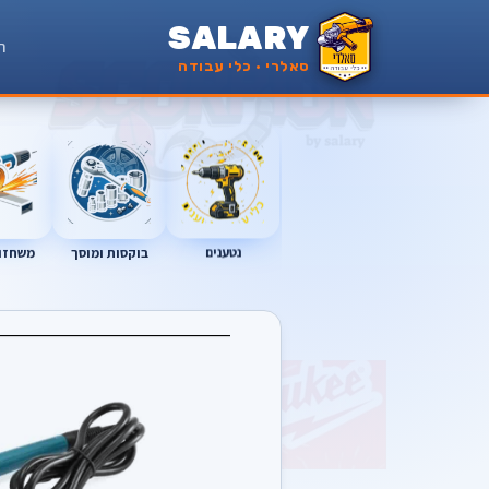
SALARY
ר
סאלרי · כלי עבודה
נטענים
בוקסות ומוסך
משחזות