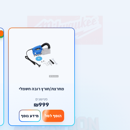
-6%
מחרצת/חורץ רובה חשמלי
פטישונים
₪999
הוסף לסל
מידע נוסף