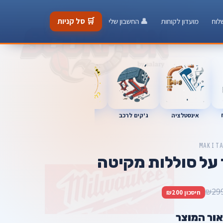
🛒 סל קניות
לוח
מועדון לקוחות
👤 החשבון שלי
כלי מוסך
אינסטלציה
מברגות
ג'קים לרכב
MAKIT
 על סוללות מקיטה
₪29
חיסכון ₪200
אור המוצר