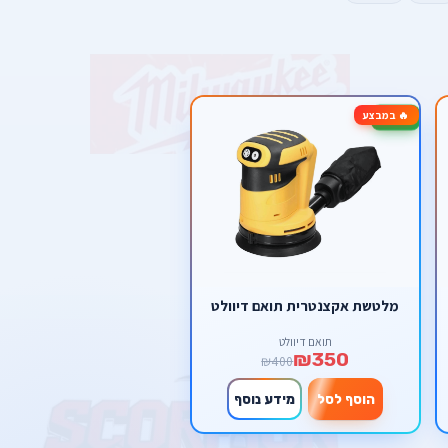
🔥 במבצע
-13%
מלטשת אקצנטרית תואם דיוולט
תואם דיוולט
₪350
₪400
הוסף לסל
מידע נוסף