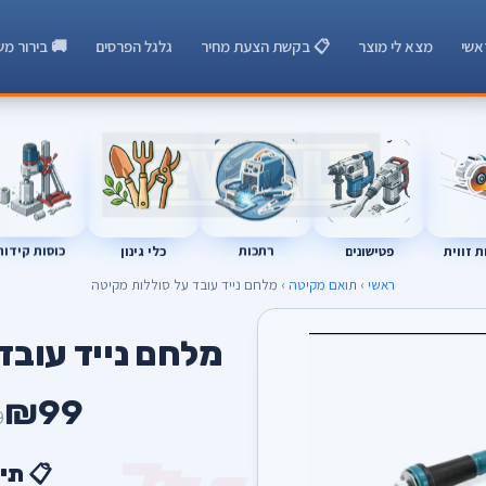
אשי
מצא לי מוצר
📋 בקשת הצעת מחיר
גלגל הפרסים
🚚 בירור מש
רתכות
כוסות קידוח
פטישונים
 זווית
כלי גינון
ראשי
›
תואם מקיטה
› מלחם נייד עובד על סוללות מקיטה
A
מלחם נייד עובד
₪99
9
📋 תי