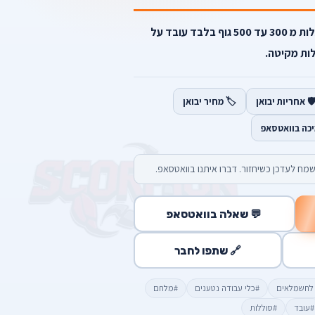
מלחם נייד צג חכם לבחירת מעלות מ 300 עד 500 גוף בלבד עובד על
ות מקיטה.
️ אחריות יבואן
🏷️ מחיר יבואן
יכה בוואטסאפ
מח לעדכן כשיחזור. דברו איתנו בוואטסאפ.
💬 שאלה בוואטסאפ
🔗 שתפו לחבר
 לחשמלאים
#כלי עבודה נטענים
#מלחם
#עובד
#סוללות