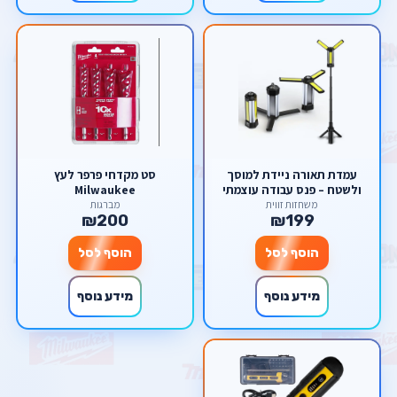
עמדת תאורה ניידת למוסך
סט מקדחי פרפר לעץ
ולשטח – פנס עבודה עוצמתי
Milwaukee
2000 לומן עם חצובה, מגנט
משחזות זווית
מברגות
₪200
₪199
וסוללת גיבוי
הוסף לסל
הוסף לסל
מידע נוסף
מידע נוסף