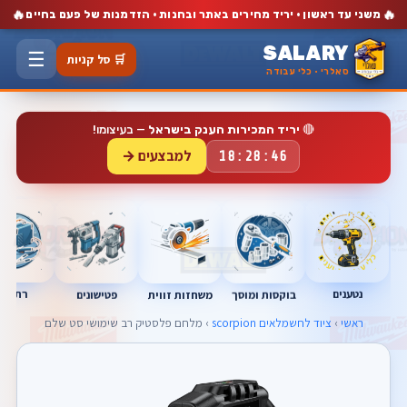
🔥
🔥
משני עד ראשון · יריד מחירים באתר ובחנות · הזדמנות של פעם בחיים
SALARY
☰
🛒 סל קניות
סאלרי · כלי עבודה
🔴
יריד המכירות הענק בישראל
— בעיצומו!
למבצעים →
18:28:45
נטענים
רתכות
בוקסות ומוסך
פטישונים
משחזות זווית
ראשי
›
ציוד לחשמלאים scorpion
› מלחם פלסטיק רב שימושי סט שלם