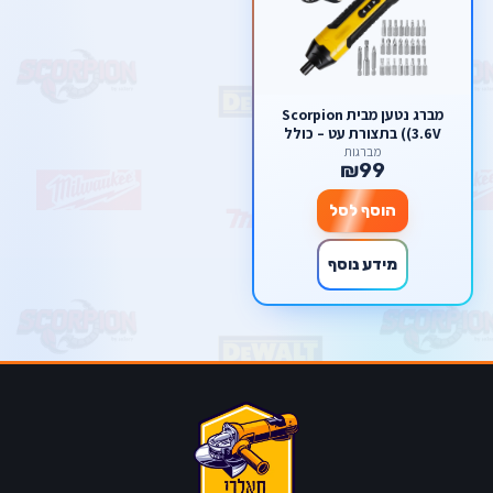
מברג נטען מבית Scorpion
(3.6V) בתצורת עט – כולל
מארז ביטים ענק וטעינת USB
מברגות
₪99
הוסף לסל
מידע נוסף