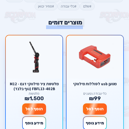
#שלם
#כלי עבודה
#מחיר יבואן
מוצרים דומים
מטען usb לסוללות מילווקי
מלטשת ציר מילווקי דגם - M12
FBFL13-402B (גוף בלבד)
כלי עבודה נטענים
מלטשות
₪1,500
₪99
הוסף לסל
הוסף לסל
מידע נוסף
מידע נוסף