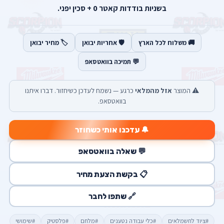
בשניות בודדות קאטר 0 + סכין יפני.
🚚 משלוח לכל הארץ
🛡️ אחריות יבואן
🏷️ מחיר יבואן
💬 תמיכה בוואטסאפ
⚠️ המוצר
אזל מהמלאי
כרגע — נשמח לעדכן כשיחזור. דברו איתנו
בוואטסאפ.
🔔 עדכנו אותי כשחוזר
💬 שאלה בוואטסאפ
📋 בקשת הצעת מחיר
🔗 שתפו לחבר
#ציוד לחשמלאים
#כלי עבודה נטענים
#מלחם
#פלסטיק
#שימושי