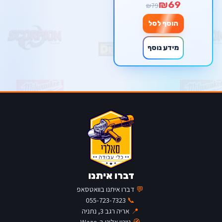
₪69
₪79
הוסף לסל
מידע נוסף
דברו איתנו
💬
דברו איתנו בוואטסאפ
055-723-7323
📞
📍
אריה רגב 3, נתניה
🧭
נווטו אלינו ב-Waze