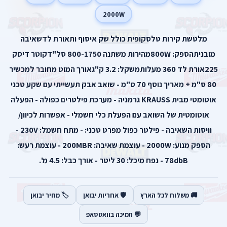
2000W
מלטשת קירות טלסקופית כולל שק איסוף ותאורת לדשאיבה
מובניתהספק: 800Wמהירות משתנה 800-1750 סל"דקוטר דיסק
225אורת לד 360 מעלותמשקל: 3.2 ק"גאורך המוט מחובר למכשיר
80 ס"מ + מאריך נוסף 70 ס"מ - שואב אבק תעשייתי עם שקע טכני
אוטומטי מבית KRAUSS גרמניה - מערכת פילטרים כפולה - הפעלה
אוטומטית של השואב עם הפעלת כלי חשמלי - אפשרות לכיוון/
וויסות השאיבה - פילטר כפול מפרט טכני: - מתח חשמל: 230V -
הספק מנוע: 2000W - עוצמת שאיבה: 200MBR - עוצמת רעש:
78dbB - נפח מיכל: 30 ליטר - אורך כבל: 4.5 מ'.
🚚 משלוח לכל הארץ
🛡️ אחריות יבואן
🏷️ מחיר יבואן
💬 תמיכה בוואטסאפ