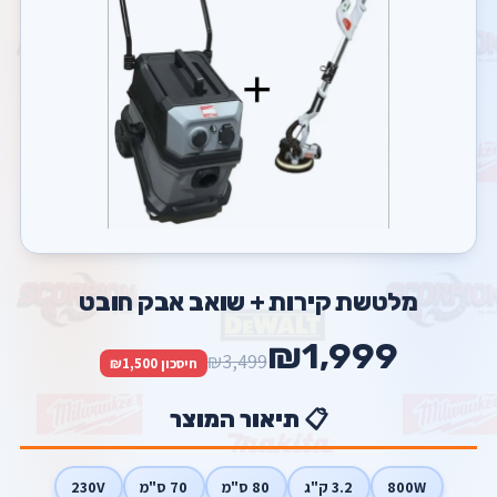
מלטשת קירות + שואב אבק חובט
₪1,999
₪3,499
חיסכון ₪1,500
📋 תיאור המוצר
800W
3.2 ק"ג
80 ס"מ
70 ס"מ
230V