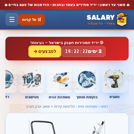
🔥
🔥
משני עד ראשון · יריד מחירים באתר ובחנות · הזדמנות של פעם בחיים
SALARY
☰
🛒 סל קניות
סאלרי · כלי עבודה
🔴
יריד המכירות הענק בישראל
— בעיצומו!
למבצעים →
2 ימים
19:22:21
נטענים
רתכות
בוקסות ומוסך
פטישונים
משחזות זווית
ראשי
›
משחזות זווית
› מלטשת קירות + שואב אבק חובט