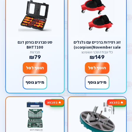
זוג רפידות ברכיים עם גלגלים
סט מברגים בורמן דגם
BHT7100
scorpion(November sale)
כלי עבודה טכני scrpion
מברגות
₪79
₪149
הוסף לסל
הוסף לסל
מידע נוסף
מידע נוסף
🔥 במבצע
🔥 במבצע
-37%
-31%