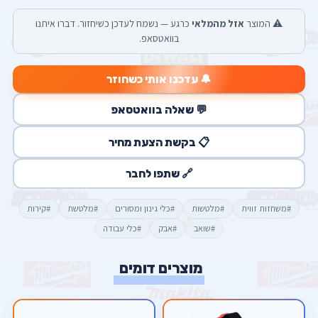
⚠️ המוצר
אזל מהמלאי
כרגע — נשמח לעדכן כשיחזור. דברו איתנו
בוואטסאפ.
🔔 עדכנו אותי כשחוזר
💬 שאלה בוואטסאפ
📋 בקשת הצעת מחיר
🔗 שתפו לחבר
#משחזות זווית
#מלטשות
#כלי גינון ומסורים
#מלטשת
#קירות
#שואב
#אבק
#כלי עבודה
מוצרים דומים