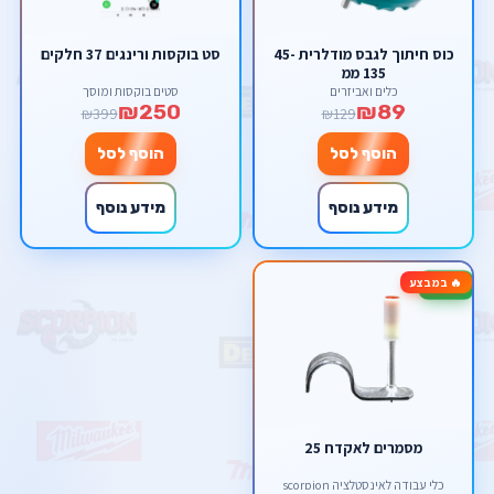
כוס חיתוך לגבס מודלרית 45-
סט בוקסות ורינגים 37 חלקים
135 ממ
כלים ואביזרים
סטים בוקסות ומוסך
₪250
₪89
₪399
₪129
הוסף לסל
הוסף לסל
מידע נוסף
מידע נוסף
🔥 במבצע
-13%
מסמרים לאקדח 25
כלי עבודה לאינסטלציה scorpion