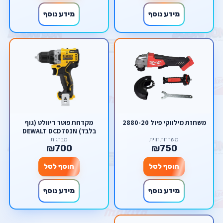
מידע נוסף
מידע נוסף
משחזת מילווקי פיול 2880-20
מקדחת פוטר דיוולט (גוף
בלבד) DEWALT DCD701N
משחזות זווית
מברגות
₪700
₪750
הוסף לסל
הוסף לסל
מידע נוסף
מידע נוסף