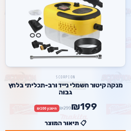
SCORPION
מנקה קיטור חשמלי נייד ורב-תכליתי בלחץ
גבוה
₪199
₪299
חיסכון ₪100
📋 תיאור המוצר