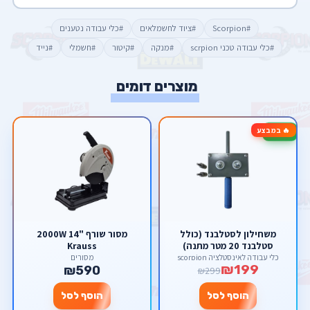
#Scorpion
#ציוד לחשמלאים
#כלי עבודה נטענים
#כלי עבודה טכני scrpion
#מנקה
#קיטור
#חשמלי
#נייד
מוצרים דומים
🔥 במבצע
-33%
משחילון לסטלבנד (כולל
מסור שורף "14 2000W
סטלבנד 20 מטר מתנה)
Krauss
כלי עבודה לאינסטלציה scorpion
מסורים
₪199
₪590
₪299
הוסף לסל
הוסף לסל