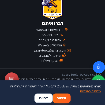
דברו איתנו
💬
דברו איתנו בוואטסאפ
055-723-7323
📞
📍
אריה רגב 3, נתניה
🧭
נווטו אלינו ב-Waze
salarytools@gmail.com
✉️
📬
הרשמה למבצעים
🚚
מעקב משלוח
♿
© Salary Tools · buytools.co.il
💬
כתבות ומדריכים
·
מדיניות פרטיות
·
הצהרת נגישות
·
בקשת הצעת מחיר
אנחנו משתמשים בעוגיות (Cookies) לתפעול האתר ולשיפור חוויית הגלישה.
מדיניות הפרטיות
🛒
👤
🏠
אישור
דחייה
דף הבית
החשבון שלי
סל קניות