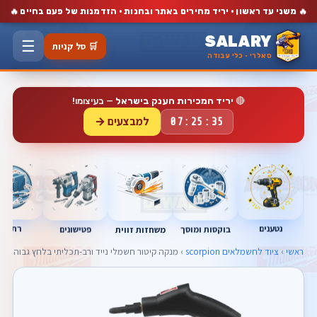
🔥
🔥
משני עד ראשון · יריד מחירים באתר ובחנות · הזדמנות של פעם בחיים
SALARY
☰
🛒 סל קניות
סאלרי · כלי עבודה
🔴
יריד המכירות הענק בישראל
— בעיצומו!
למבצעים →
07:25:34
נטענים
רתכות
בוקסות ומוסך
פטישונים
משחזות זווית
ראשי
›
ציוד לחשמלאים scorpion
› מנקה קיטור חשמלי נייד ורב-תכליתי בלחץ גבוה