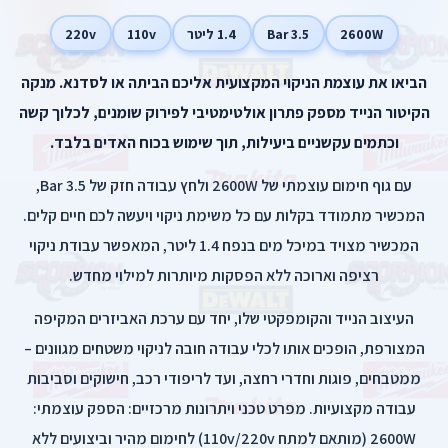
2600W
3.5 Bar
1.4 ליטר
110v
220v
הביאו את עוצמת הניקוי המקצועית אליכם הביתה או לסדנא. מנקה
הקיטור הנייד מספק פתרון אולטימטיבי לפירוק שומנים, לכלוך קשה
וכתמים עקשניים ביעילות, תוך שימוש בכוח האדים בלבד.
עם גוף חימום עוצמתי של 2600W ולחץ עבודה חזק של 3.5 Bar,
המכשיר מתמודד בקלות עם כל משימת ניקוי ויעשה לכם חיים קלים.
המכשיר מצויד במיכל מים בנפח 1.4 ליטר, המאפשר עבודת ניקוי
רציפה וארוכה ללא הפסקות מיותרות למילוי מחדש.
העיצוב הנייד והקומפקטי שלו, יחד עם ערכת האביזרים המקיפה
המצורפת, הופכים אותו לכלי עבודה חובה לניקוי משטחים מגוונים –
ממטבחים, פוגות וחדרי רחצה, ועד לריפודי רכב, חישוקים וסביבות
עבודה מקצועיות. מפרט טכני ויתרונות מרכזיים: הספק עוצמתי:
2600W (מותאם למתח 110v/220v) לחימום מהיר וביצועים ללא