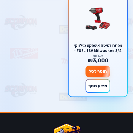
מפתח רטיטה אימפקט מילווקי
3/4 FUEL 18V Milwaukee -
בעל טכנולוגיית ONE-KEY +
מברגות
₪3,000
שתי סוללות 5am + מטען מהיר
בארגז
הוסף לסל
מידע נוסף