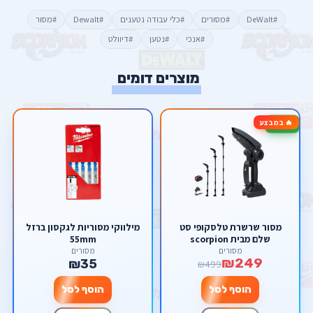
#DeWalt
#מסורים
#כלי עבודה נטענים
#Dewalt
#מסור
#אנכי
#נטען
#דיוולט
מוצרים דומים
🔥 במבצע
-50%
מסור שרשרת טלסקופי סט
מילווקי מסוריות לגקסון ברזל
שלם מבית scorpion
55mm
מסורים
מסורים
₪249
₪35
₪499
הוסף לסל
הוסף לסל