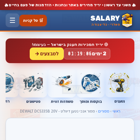
🔥
🔥
משני עד ראשון · יריד מחירים באתר ובחנות · הזדמנות של פעם בחיים
SALARY
☰
🛒 סל קניות
סאלרי · כלי עבודה
🔴
יריד המכירות הענק בישראל
— בעיצומו!
למבצעים →
2 ימים
01:19:05
נטענים
רתכות
בוקסות ומוסך
פטישונים
משחזות זווית
ראשי
›
מסורים
› מסור אנכי נטען דיוולט - DEWALT DCS335B 20V