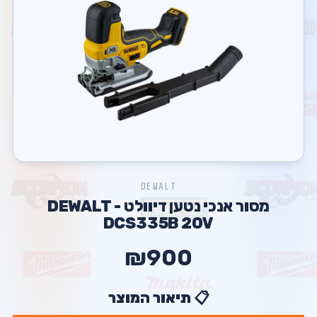
DEWALT
מסור אנכי נטען דיוולט - DEWALT
DCS335B 20V
₪900
📋 תיאור המוצר