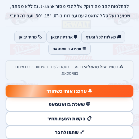
להחלפות להב מהיר וקל של להבי מסור t-shnk. גם ללא מפתח,
שפוע הנעל קל להתאמה עם עצירות ב-0°, 15°, 30°, ועצירה חיובי.
🚚 משלוח לכל הארץ
🛡️ אחריות יבואן
🏷️ מחיר יבואן
💬 תמיכה בוואטסאפ
⚠️ המוצר
אזל מהמלאי
כרגע — נשמח לעדכן כשיחזור. דברו איתנו
בוואטסאפ.
🔔 עדכנו אותי כשחוזר
💬 שאלה בוואטסאפ
📋 בקשת הצעת מחיר
🔗 שתפו לחבר