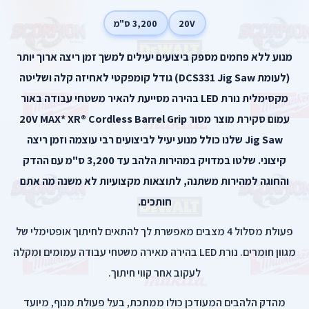
20V
3,200 ס"מ
מנוע ללא פחמים מספק ביצועים יעילים למשך זמן ריצה ארוך יותר
(לעומת DCS331 Jig Saw) גודל קומפקטי לאחיזה קלה ושליטה
מקסימלית נורת LED בהירה מסייעת להאיר משטחי עבודה באור
עמום סקירת מוצר מסור 20V MAX* XR® Cordless Barrel Grip
Jig Saw שלנו כולל מנוע יעיל לביצועים רבי עוצמה וזמן ריצה
קיצוני. שלטו במדויק במהירות הלהב עד 3,200 ס"מ עם ההדק
והחוגה למהירות משתנה, לתוצאות מקצועיות לא משנה מה אתם
חותכים.
פעולת מסלול 4 מצבים מאפשרת לך להתאים לחיתוך אופטימלי של
מגוון חומרים. נורת LED בהירה מאירה משטחי עבודה עמומים ומקלה
לעקוב אחר קווי חיתוך.
מהדק הלהבים המעודכן כולו ממתכת, בעל פעולת מנוף, מיועד