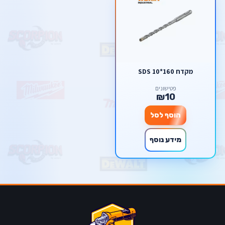
מקדח SDS 10*160
פטישונים
₪10
הוסף לסל
מידע נוסף