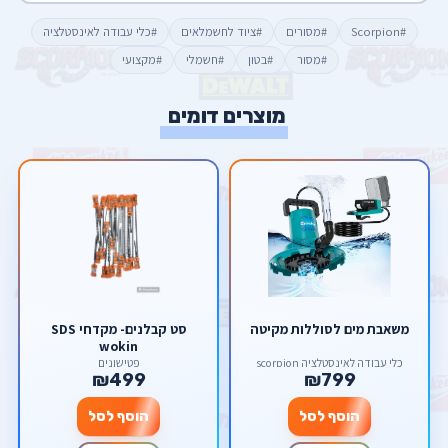
#Scorpion
#מסורים
#ציוד לחשמלאים
#כלי עבודה לאינסטלציה
#מסור
#בטון
#חשמלי
#מקצועי
מוצרים דומים
משאבת מים לסוללות מקיטה
סט קבלנים- מקדחי SDS
wokin
כלי עבודה לאינסטלציה scorpion
פטישונים
₪499
₪799
הוסף לסל
הוסף לסל