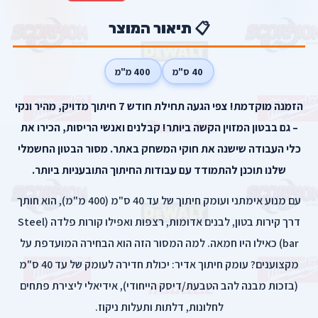
📋 תיאור המוצר
40 ס"מ
400 מ"מ
הזמנה מוקדמת! צפי הגעה תחילת חודש 7 חיתוך מדויק, מהיר ונקי
– גם בבטון המזוין הקשה ביותר! קבלנים ואנשי הריסות, הכירו את
כלי העבודה שישנה את חוקי המשחק באתר. מסור הבטון החשמלי
שלנו תוכנן להתמודד עם עבודות החיתוך התובעניות ביותר.
עם מנוע אימתני ועומק חיתוך של עד 40 ס"מ (400 מ"מ), הוא חותך
דרך קירות בטון, לבנים אדומות, רצפות ואפילו קורות פלדה (Steel
bar) כאילו היו חמאה. למה המסור הזה הוא הבחירה המועדפת על
מקצוענים? עומק חיתוך אדיר: יכולת חדירה לעומק של עד 40 ס"מ
(בזכות מבנה להב הטבעת/דיסק הייחודי), אידיאלי ליצירת פתחים
לחלונות, דלתות ותעלות ניקוז.