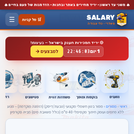
🔥
🔥
משני עד ראשון · יריד מחירים באתר ובחנות · הזדמנות של פעם בחיים
SALARY
☰
🛒 סל קניות
סאלרי · כלי עבודה
🔴
יריד המכירות הענק בישראל
— בעיצומו!
למבצעים →
1 יום
22:46:02
נטענים
רתכות
בוקסות ומוסך
פטישונים
משחזות זווית
ראשי
›
מסורים
› מסור בטון חשמלי מקצועי (טבעת/דיסק) (הזמנה מוקדמת) – מנוע
ללא פחמים ועומק חיתוך מקסימלי 40 ס"מ (כולל משאבת מים) מבית סקורפיון