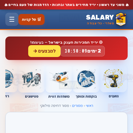
🔥
🔥
משני עד ראשון · יריד מחירים באתר ובחנות · הזדמנות של פעם בחיים
SALARY
☰
🛒 סל קניות
סאלרי · כלי עבודה
🔴
יריד המכירות הענק בישראל
— בעיצומו!
למבצעים →
2 ימים
18:58:07
נטענים
רתכות
בוקסות ומוסך
פטישונים
משחזות זווית
ראשי
›
מסורים
› מסור דחיפה מילווקי