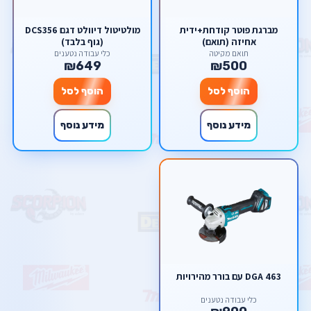
מברגת פוטר קודחת+ידית
מולטיטול דיוולט דגם DCS356
אחיזה (תואם)
(גוף בלבד)
תואם מקיטה
כלי עבודה נטענים
₪649
₪500
הוסף לסל
הוסף לסל
מידע נוסף
מידע נוסף
DGA 463 עם בורר מהירויות
כלי עבודה נטענים