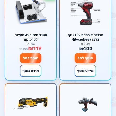
מברגת אימפקט 18V (גוף
סטנד חיתוך 45 מעלות
בלבד) Milwaukee
לקרמיקה
מברגות
מסורים
₪119
₪400
₪199
הוסף לסל
הוסף לסל
מידע נוסף
מידע נוסף