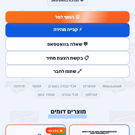
💬 תמיכה בוואטסאפ
🛒 הוסף לסל
⚡ קנייה מהירה
💬 שאלה בוואטסאפ
📋 בקשת הצעת מחיר
🔗 שתפו לחבר
#Milwaukee
#מסורים
#כלי עבודה נטענים
#מסור
#דחיפה
#מילווקי
#כלי עבודה
#מחיר יבואן
מוצרים דומים
🔥 במבצע
-40%