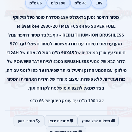
18V
45 מ"מ
190 מ"מ
66 מ"מ
מסור דחיפה נטען בראשלס 18V מסדרת סופר פיול מילווקי
Milwaukee 2830-20 / M18 FCSRH66 SUPER FUEL
REDLITHIUM-ION BRUSHLESS – גוף בלבד מסור דחיפה עגול
נטען עוצמתי במיוחד עם כוח המשתווה למסור חשמלי! עד 570
חיתוכי עץ אורן במימדים של 90X45 מ"מ בסוללה אחת של 12AH!
הדור הבא של מנועי BRUSHLESS בטכנולגיית POWERSTATE של
מילווקי עם המנוע החזק והיעיל ביותר שפיתחו עד כה! לזמני עבודה,
כוח ועמידות ללא פשרות. עיצוב מיוחד של הידית האחורית והמסור
בצד שמאל לתצפית מושלמת לקו החיתוך.
להב 190 מ"מ עם עומק חיתוך של 66 מ"מ.
🚚 משלוח לכל הארץ
🛡️ אחריות יבואן
🏷️ מחיר יבואן