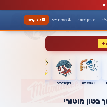
🔥
🛒 סל קניות
לוח
מועדון לקוחות
👤 החשבון שלי
 →
כלי מוסך
אינסטלציה
מברגות
ג'קים לרכב
 בטון מוטורי