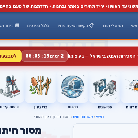
שני עד ראשון · יריד מחירים באתר ובחנות · הזדמנות של פעם בחיים
אשי
מצא לי מוצר
📋 בקשת הצעת מחיר
גלגל הפרסים
🚚 בירור מש
למבצעים
2 ימים
ד המכירות הענק בישראל
— בעיצומו!
06:05:18
רתכות
כוסות קידוח
פטישונים
 זווית
כלי גינון
ראשי
›
משחזות זווית
› מסור חיתוך בטון מוטורי
מסור חיתוך