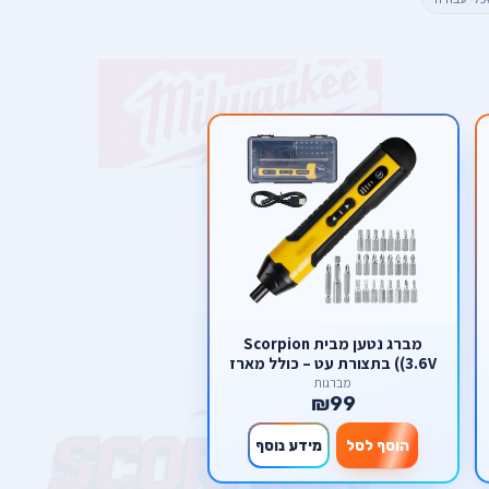
מברג נטען מבית Scorpion
(3.6V) בתצורת עט – כולל מארז
ביטים ענק וטעינת USB
מברגות
₪99
הוסף לסל
מידע נוסף