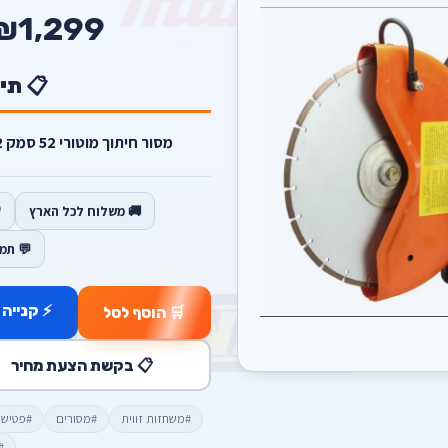
₪1,299
📋 תי
מסור חיתוך מוטורי 52 סמק 2 פעימות כולל דיסק חיתוך 12 אינץ.
🚚 משלוח לכל הארץ
💬 תמ
⚡ קנייה 
🛒 הוסף לסל
📋 בקשת הצעת מחיר
#משחזות זווית
#מסורים
#פטישו
#