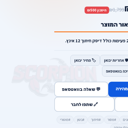
₪1,799
חיסכון ₪500
אור המוצר
️ אחריות יבואן
🏷️ מחיר יבואן
יכה בוואטסאפ
מהירה
💬 שאלה בוואטסאפ
🔗 שתפו לחבר
נים
#מסור
#חיתוך
#בטון
#מוטורי
כלי עבודה