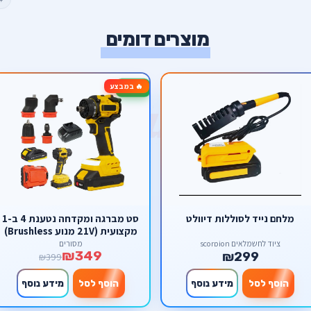
מוצרים דומים
🔥 במבצע
-13%
מלחם נייד לסוללות דיוולט
סט מברגה ומקדחה נטענת 4 ב-1
מקצועית (21V מנוע Brushless)
– פוטר מתחלף וראשים לזוויות
ציוד לחשמלאים scorpion
מסורים
₪349
₪299
קשות מבית סקורפיון
₪399
הוסף לסל
מידע נוסף
הוסף לסל
מידע נוסף