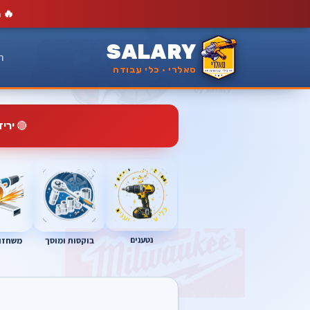
🔥
מ
SALARY
ר
סאלרי · כלי עבודה
🔴
ירי
נטענים
בוקסות ומוסך
משחזות