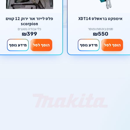
אימפקט בראשלס XDT14
פלס לייזר אור ירוק 12 קווים
scorpion
סטים בוקסות ומוסך
כלי עבודה נטענים
₪399
₪550
הוסף לסל
מידע נוסף
הוסף לסל
מידע נוסף