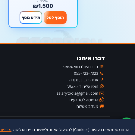
מלטשות
₪1,500
הוסף לסל
מידע נוסף
דברו איתנו
💬
דברו איתנו בוואטסאפ
055-723-7323
📞
📍
אריה רגב 3, נתניה
🧭
נווטו אלינו ב-Waze
salarytools@gmail.com
✉️
📬
הרשמה למבצעים
🚚
מעקב משלוח
♿
© Salary Tools · buytools.co.il
אנחנו משתמשים בעוגיות (Cookies) לתפעול האתר ולשיפור חוויית הגלישה.
מדיניות