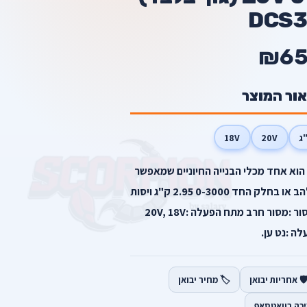
DCS3
₪6
אור המוצר
18V
20V
וא אחד מכלי הבנייה החיוניים שמאפשר
החלפת להב מהירה מבלי לגעת בלהב או בחלק החד 0-3000 2.95 ק"ג ויסות
אלקטרוני יצרן :DEWALT סוג מסור :מסור חרב מתח הפעלה :20V, 18V
ה :נט ען.
️ אחריות יבואן
🏷️ מחיר יבואן
יכה בוואטסאפ