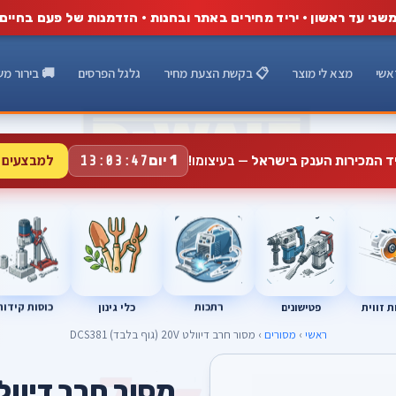
שני עד ראשון · יריד מחירים באתר ובחנות · הזדמנות של פעם בחיים
אשי
מצא לי מוצר
📋 בקשת הצעת מחיר
גלגל הפרסים
🚚 בירור מש
למבצעים 
1 יום
יד המכירות הענק בישראל
— בעיצומו!
13:03:46
רתכות
כוסות קידוח
פטישונים
 זווית
כלי גינון
ראשי
›
מסורים
› מסור חרב דיוולט 20V (גוף בלבד) DCS381
T