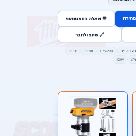
מהירה
💬 שאלה בוואטסאפ
🔗 שתפו לחבר
דה נטענים
#Dewalt
#מסור
#חרב
ולט
#20V