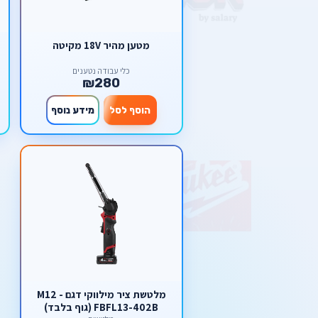
מטען מהיר 18V מקיטה
כלי עבודה נטענים
₪280
הוסף לסל
מידע נוסף
מלטשת ציר מילווקי דגם - M12
FBFL13-402B (גוף בלבד)