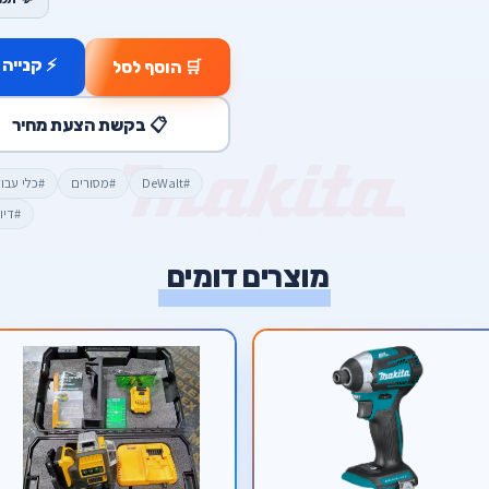
⚡ קנייה 
🛒 הוסף לסל
📋 בקשת הצעת מחיר
#DeWalt
#מסורים
#כלי עבו
#דיו
מוצרים דומים