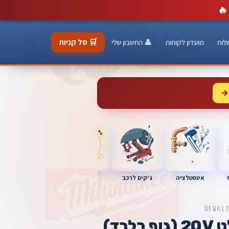
🔥
🛒 סל קניות
לוח
מועדון לקוחות
👤 החשבון שלי
→
כלי מוסך
אינסטלציה
מברגות
ג'קים לרכב
DEWAL
מסור חרב דיוולט 20V (גוף בלבד)