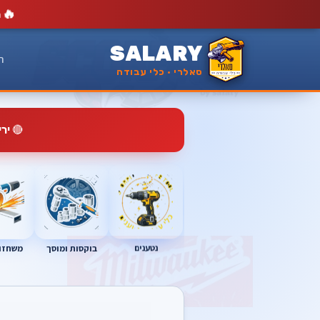
🔥
מ
SALARY
ר
סאלרי · כלי עבודה
🔴
יר
נטענים
בוקסות ומוסך
משחזות