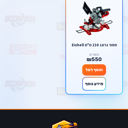
מסור גרונג 210 מ"מ Einhell
מסורים
₪550
הוסף לסל
מידע נוסף