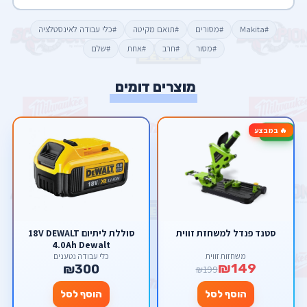
#Makita
#מסורים
#תואם מקיטה
#כלי עבודה לאינסטלציה
#מסור
#חרב
#אחת
#שלם
מוצרים דומים
🔥 במבצע
-25%
סטנד פנדל למשחזת זווית
סוללת ליתיום 18V DEWALT
4.0Ah Dewalt
משחזות זווית
כלי עבודה נטענים
₪149
₪300
₪199
הוסף לסל
הוסף לסל