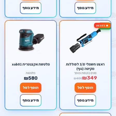
מידע נוסף
מידע נוסף
🔥 במבצע
-13%
ראצט חשמלי 3/8 לסוללות
מלטשת אקצנטרית xob01
מקיטה (גוף)
סטים בוקסות ומוסך
מלטשות
₪349
₪580
₪400
הוסף לסל
הוסף לסל
מידע נוסף
מידע נוסף