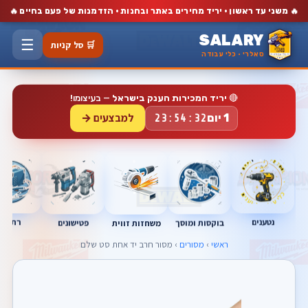
🔥
🔥
משני עד ראשון · יריד מחירים באתר ובחנות · הזדמנות של פעם בחיים
SALARY
☰
🛒 סל קניות
סאלרי · כלי עבודה
🔴
יריד המכירות הענק בישראל
— בעיצומו!
למבצעים →
1 יום
23:54:31
נטענים
רתכות
בוקסות ומוסך
פטישונים
משחזות זווית
ראשי
›
מסורים
› מסור חרב יד אחת סט שלם