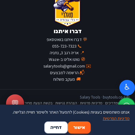
דברו איתנו
💬
דברו איתנו בוואטסאפ
055-723-7323
📞
📍
אריה רגב 3, נתניה
🧭
נווטו אלינו ב-Waze
salarytools@gmail.com
✉️
📬
הרשמה למבצעים
🚚
מעקב משלוח
♿
© Salary Tools · buytools.co.il
💬
כתבות ומדריכים
·
מדיניות פרטיות
·
הצהרת נגישות
·
בקשת הצעת מחיר
אנחנו משתמשים בעוגיות (Cookies) לתפעול האתר ולשיפור חוויית הגלישה.
מדיניות הפרטיות
🛒
👤
🏠
אישור
דחייה
דף הבית
החשבון שלי
סל קניות