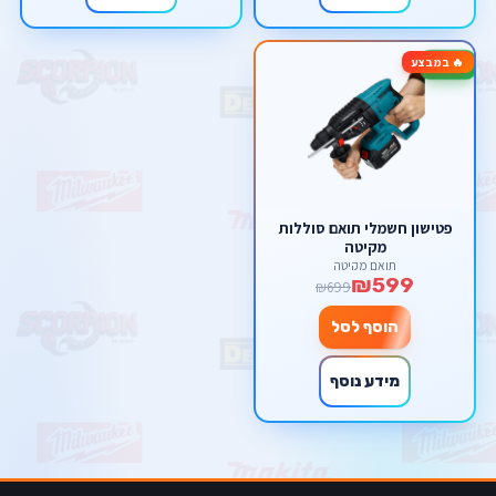
🔥 במבצע
-14%
פטישון חשמלי תואם סוללות
מקיטה
תואם מקיטה
₪599
₪699
הוסף לסל
מידע נוסף