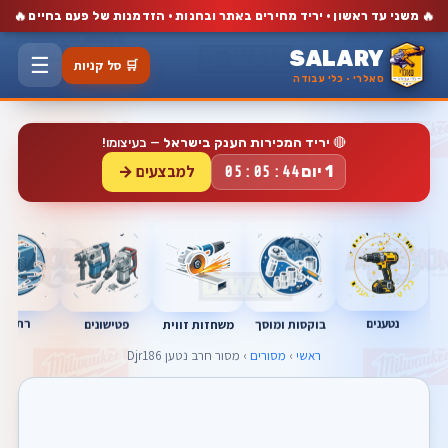
🔥
🔥
משני עד ראשון · יריד מחירים באתר ובחנות · הזדמנות של פעם בחיים
SALARY
☰
🛒 סל קניות
סאלרי · כלי עבודה
🔴
יריד המכירות הענק בישראל
— בעיצומו!
למבצעים →
1 יום
05:05:43
נטענים
רתכות
בוקסות ומוסך
פטישונים
משחזות זווית
ראשי
›
מסורים
› מסור חרב נטען Djr186