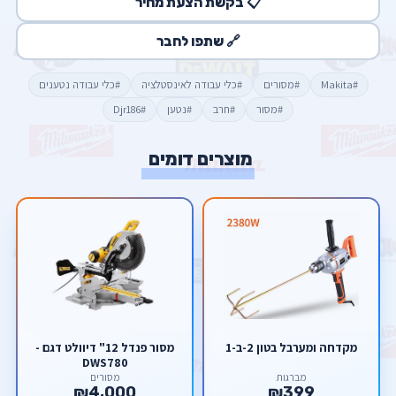
📋 בקשת הצעת מחיר
🔗 שתפו לחבר
#Makita
#מסורים
#כלי עבודה לאינסטלציה
#כלי עבודה נטענים
#מסור
#חרב
#נטען
#Djr186
מוצרים דומים
מקדחה ומערבל בטון 2-ב-1
מסור פנדל 12" דיוולט דגם -
DWS780
מברגות
מסורים
₪4,000
₪399