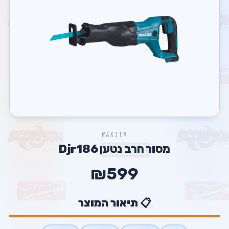
MAKITA
מסור חרב נטען Djr186
₪599
📋 תיאור המוצר