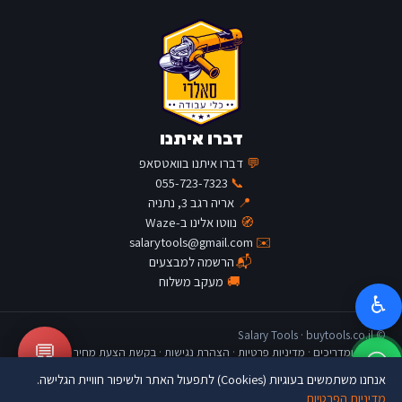
דברו איתנו
💬
דברו איתנו בוואטסאפ
055-723-7323
📞
📍
אריה רגב 3, נתניה
🧭
נווטו אלינו ב-Waze
salarytools@gmail.com
✉️
📬
הרשמה למבצעים
🚚
מעקב משלוח
♿
© Salary Tools · buytools.co.il
💬
כתבות ומדריכים
·
מדיניות פרטיות
·
הצהרת נגישות
·
בקשת הצעת מחיר
אנחנו משתמשים בעוגיות (Cookies) לתפעול האתר ולשיפור חוויית הגלישה.
מדיניות הפרטיות