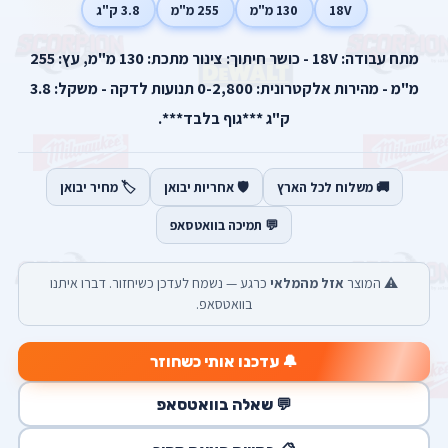
18V
130 מ"מ
255 מ"מ
3.8 ק"ג
מתח עבודה: 18V - כושר חיתוך: צינור מתכת: 130 מ"מ, עץ: 255
מ"מ - מהירות אלקטרונית: 0-2,800 תנועות לדקה - משקל: 3.8
ק"ג ***גוף בלבד***.
🚚 משלוח לכל הארץ
🛡️ אחריות יבואן
🏷️ מחיר יבואן
💬 תמיכה בוואטסאפ
⚠️ המוצר
אזל מהמלאי
כרגע — נשמח לעדכן כשיחזור. דברו איתנו
בוואטסאפ.
🔔 עדכנו אותי כשחוזר
💬 שאלה בוואטסאפ