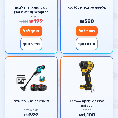
מלטשת אקצנטרית xob01
סט כוסות קידוח לבטון
scorpion (מבצע ינואר)
מלטשות
מסורים
₪199
₪580
₪399
הוסף לסל
הוסף לסל
מידע נוסף
מידע נוסף
מברגת אימפקט 282nm
שואב אבק נטען סט שלם
Dcf870
מברגות
תואם מקיטה
₪399
₪1,100