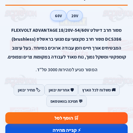
60V
20V
מסור חרב דיוולט FLEXVOLT ADVANTAGE 18/20V-54/60V
DCS386 מסור חרב מקצועי עם מנועי בראשלס (brushless)
המבטיחים אורך חיים וזמן עבודה ארוכים במיוחד. בעל עיצוב
קומפקטי ומשקל נמוך, נוח מאוד לעבודה במקומות צרים וצפופים.
המסור מגיע למהירות 3000 סל"ד.
🚚 משלוח לכל הארץ
🛡️ אחריות יבואן
🏷️ מחיר יבואן
💬 תמיכה בוואטסאפ
🛒 הוסף לסל
⚡ קנייה מהירה