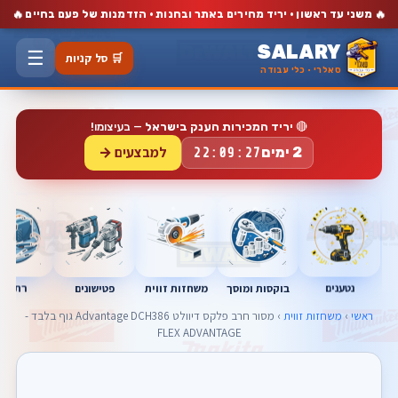
🔥
🔥
משני עד ראשון · יריד מחירים באתר ובחנות · הזדמנות של פעם בחיים
SALARY
☰
🛒 סל קניות
סאלרי · כלי עבודה
🔴
יריד המכירות הענק בישראל
— בעיצומו!
למבצעים →
2 ימים
22:09:27
נטענים
רתכות
בוקסות ומוסך
פטישונים
משחזות זווית
ראשי
›
משחזות זווית
› מסור חרב פלקס דיוולט Advantage DCH386 גוף בלבד -
FLEX ADVANTAGE