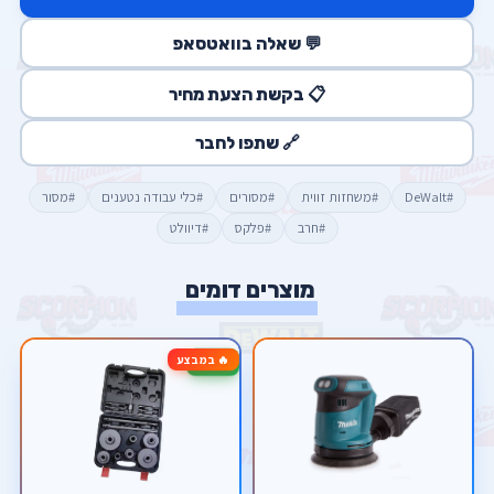
💬 שאלה בוואטסאפ
📋 בקשת הצעת מחיר
🔗 שתפו לחבר
#DeWalt
#משחזות זווית
#מסורים
#כלי עבודה נטענים
#מסור
#חרב
#פלקס
#דיוולט
מוצרים דומים
🔥 במבצע
-50%