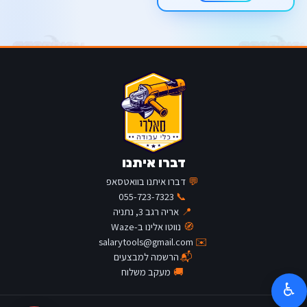
דברו איתנו
💬
דברו איתנו בוואטסאפ
055-723-7323
📞
📍
אריה רגב 3, נתניה
🧭
נווטו אלינו ב-Waze
salarytools@gmail.com
✉️
📬
הרשמה למבצעים
🚚
מעקב משלוח
♿