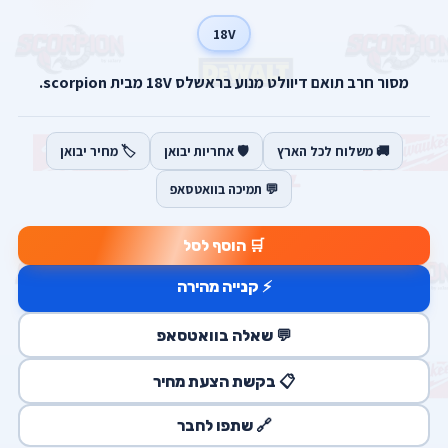
18V
מסור חרב תואם דיוולט מנוע בראשלס 18V מבית scorpion.
🚚 משלוח לכל הארץ
🛡️ אחריות יבואן
🏷️ מחיר יבואן
💬 תמיכה בוואטסאפ
🛒 הוסף לסל
⚡ קנייה מהירה
💬 שאלה בוואטסאפ
📋 בקשת הצעת מחיר
🔗 שתפו לחבר