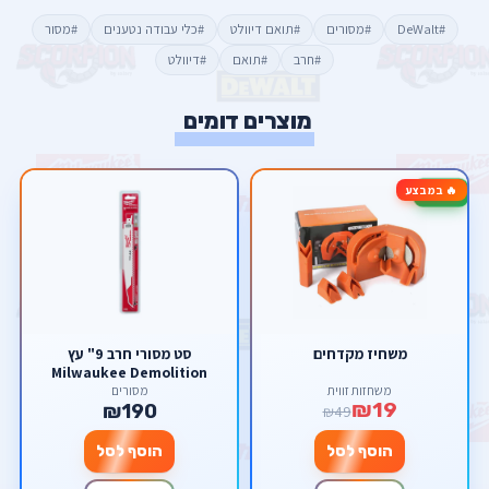
#DeWalt
#מסורים
#תואם דיוולט
#כלי עבודה נטענים
#מסור
#חרב
#תואם
#דיוולט
מוצרים דומים
🔥 במבצע
-61%
משחיז מקדחים
סט מסורי חרב 9" עץ
Milwaukee Demolition
משחזות זווית
מסורים
₪19
₪190
₪49
הוסף לסל
הוסף לסל