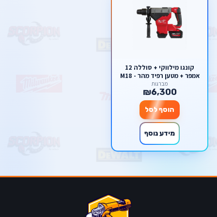
קונגו מילווקי + סוללה 12
אמפר + מטען רפיד מהר - M18
FUEL™ ONE-KEY™ 8 KG SDS-
מברגות
₪6,300
MAX DRILLING AND
BREAKING HAMMER
הוסף לסל
מידע נוסף