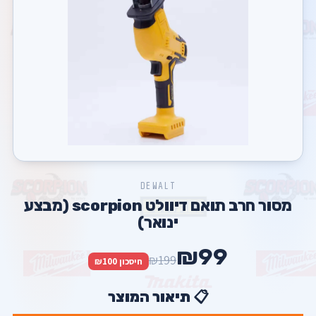
DEWALT
מסור חרב תואם דיוולט scorpion (מבצע
ינואר)
₪99
₪199
חיסכון ₪100
📋 תיאור המוצר