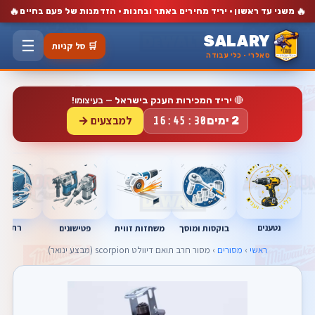
🔥
🔥
משני עד ראשון · יריד מחירים באתר ובחנות · הזדמנות של פעם בחיים
SALARY
☰
🛒 סל קניות
סאלרי · כלי עבודה
🔴
יריד המכירות הענק בישראל
— בעיצומו!
למבצעים →
2 ימים
16:45:29
נטענים
רתכות
בוקסות ומוסך
פטישונים
משחזות זווית
ראשי
›
מסורים
› מסור חרב תואם דיוולט scorpion (מבצע ינואר)