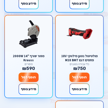
מידע נוסף
מידע נוסף
מולטיטול נטען מילווקי 18V
מסור שורף "14 2000W
פחמים דגם M18 BMT
Krauss
milwaukee
כלי עבודה נטענים
מסורים
₪590
₪750
הוסף לסל
הוסף לסל
מידע נוסף
מידע נוסף