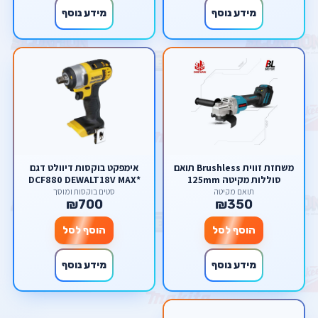
מידע נוסף
מידע נוסף
משחזת זווית Brushless תואם
אימפקט בוקסות דיוולט דגם
סוללות מקיטה 125mm
DCF880 DEWALT18V MAX*
1/2" Cordless
תואם מקיטה
סטים בוקסות ומוסך
₪700
₪350
הוסף לסל
הוסף לסל
מידע נוסף
מידע נוסף