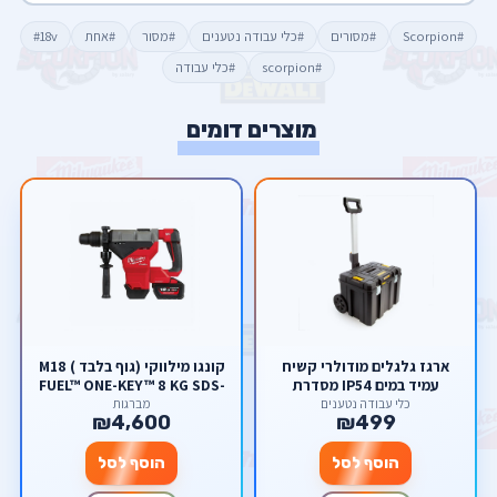
#Scorpion
#מסורים
#כלי עבודה נטענים
#מסור
#אחת
#18v
#scorpion
#כלי עבודה
מוצרים דומים
ארגז גלגלים מודולרי קשיח
קונגו מילווקי (גוף בלבד ) M18
עמיד במים IP54 מסדרת
FUEL™ ONE-KEY™ 8 KG SDS-
TSTAK דיוולט DWST83347-1
MAX DRILLING AND
כלי עבודה נטענים
מברגות
₪4,600
₪499
BREAKING HAMMER
DeWALT
הוסף לסל
הוסף לסל