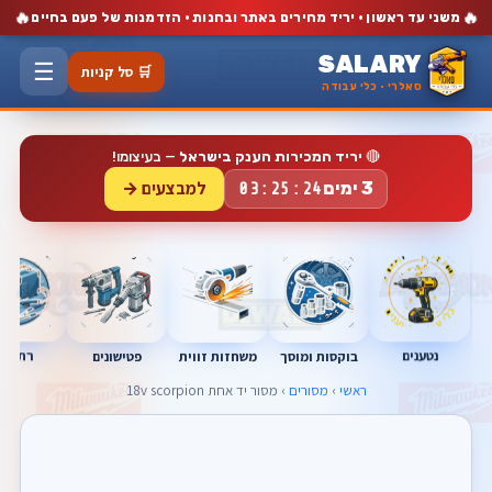
🔥
🔥
משני עד ראשון · יריד מחירים באתר ובחנות · הזדמנות של פעם בחיים
SALARY
☰
🛒 סל קניות
סאלרי · כלי עבודה
🔴
יריד המכירות הענק בישראל
— בעיצומו!
למבצעים →
3 ימים
03:25:23
נטענים
רתכות
בוקסות ומוסך
פטישונים
משחזות זווית
ראשי
›
מסורים
› מסור יד אחת 18v scorpion