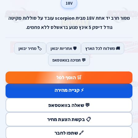
18V
מסור חרב יד אחת 18V מבית scorpion עובד על סוללות מקיטה
גודל דיסק 5 אינץ מנוע בראשלס ללא פחמים.
🚚 משלוח לכל הארץ
🛡️ אחריות יבואן
🏷️ מחיר יבואן
💬 תמיכה בוואטסאפ
🛒 הוסף לסל
⚡ קנייה מהירה
💬 שאלה בוואטסאפ
📋 בקשת הצעת מחיר
🔗 שתפו לחבר