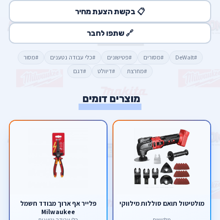
📋 בקשת הצעת מחיר
🔗 שתפו לחבר
#DeWalt
#מסורים
#פטישונים
#כלי עבודה נטענים
#מסור
#‏מחרצת
#דיוולט
#דגם
מוצרים דומים
מולטיטול תואם סוללות מילווקי
פלייר אף ארוך מבודד חשמל
Milwaukee
מלטשות
כלי עבודה נטענים