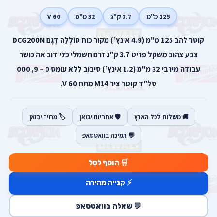
125 מ"מ
3.7 ק"ג
32 מ"מ
60 V
קוטר להב 125 מ"מ (4.9 אינץ’) מקור כוח סוֹלְלָה דֶגֶם DCG200N
צֶבַע צהוב משקל פריט 3.7 ק"ג זרם חשמלי כלי דוב אה כושר
עבודה מירבי 32 מ"מ (1.2 אינץ’) סיבוב ללא עומס 0 – 9, 000
סל"ד קוטר ציר M14 מתח 60 V.
🚚 משלוח לכל הארץ
🛡️ אחריות יבואן
🏷️ מחיר יבואן
💬 תמיכה בוואטסאפ
🛒 הוסף לסל
⚡ קנייה מהירה
💬 שאלה בוואטסאפ