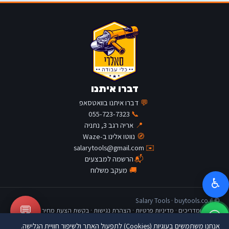
דברו איתנו
💬
דברו איתנו בוואטסאפ
055-723-7323
📞
📍
אריה רגב 3, נתניה
🧭
נווטו אלינו ב-Waze
salarytools@gmail.com
✉️
📬
הרשמה למבצעים
🚚
מעקב משלוח
♿
© Salary Tools · buytools.co.il
💬
כתבות ומדריכים
·
מדיניות פרטיות
·
הצהרת נגישות
·
בקשת הצעת מחיר
אנחנו משתמשים בעוגיות (Cookies) לתפעול האתר ולשיפור חוויית הגלישה.