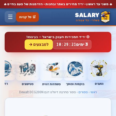
🔥
🔥
משני עד ראשון · יריד מחירים באתר ובחנות · הזדמנות של פעם בחיים
SALARY
☰
🛒 סל קניות
סאלרי · כלי עבודה
🔴
יריד המכירות הענק בישראל
— בעיצומו!
למבצעים →
3 ימים
10:29:21
נטענים
רתכות
בוקסות ומוסך
פטישונים
משחזות זווית
ראשי
›
מסורים
› מסור ‏מחרצת דיוולט דגם Dewalt DCG200N