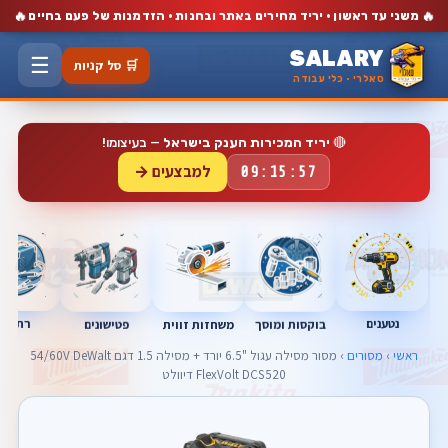
🔥
🔥
משני עד ראשון · יריד מחירים באתר ובחנות · הזדמנות של פעם בחיים
SALARY
☰
🛒 סל קניות
סאלרי · כלי עבודה
🔴
יריד המכירות הענק בישראל
— בעיצומו!
למבצעים →
09:15:56
נטענים
רתכות
בוקסות ומוסך
פטישונים
משחזות זווית
ראשי
›
מסורים
› מסור מסילה עגול "6.5 יורד + מסילה 1.5 דגם 54/60V DeWalt
FlexVolt DCS520 דיוולט