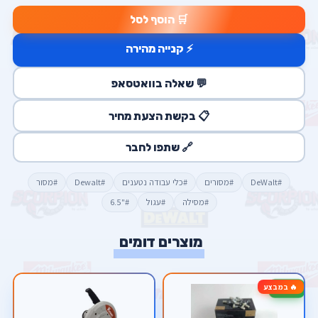
🛒 הוסף לסל
⚡ קנייה מהירה
💬 שאלה בוואטסאפ
📋 בקשת הצעת מחיר
🔗 שתפו לחבר
#DeWalt
#מסורים
#כלי עבודה נטענים
#Dewalt
#מסור
#מסילה
#עגול
#"6.5
מוצרים דומים
🔥 במבצע
-40%