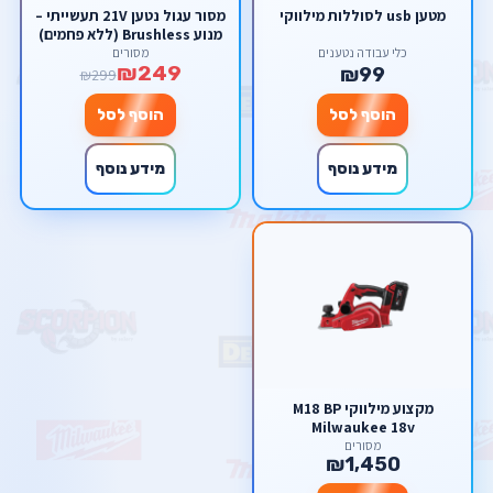
מטען usb לסוללות מילווקי
מסור עגול נטען 21V תעשייתי –
מנוע Brushless (ללא פחמים)
כולל ערכה מלאה במזוודה
כלי עבודה נטענים
מסורים
₪249
קשיחה Scorpion
₪99
₪299
הוסף לסל
הוסף לסל
מידע נוסף
מידע נוסף
מקצוע מילווקי M18 BP
Milwaukee 18v
מסורים
₪1,450