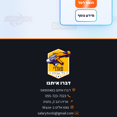
הוסף לסל
מידע נוסף
דברו איתנו
💬
דברו איתנו בוואטסאפ
055-723-7323
📞
📍
אריה רגב 3, נתניה
🧭
נווטו אלינו ב-Waze
salarytools@gmail.com
✉️