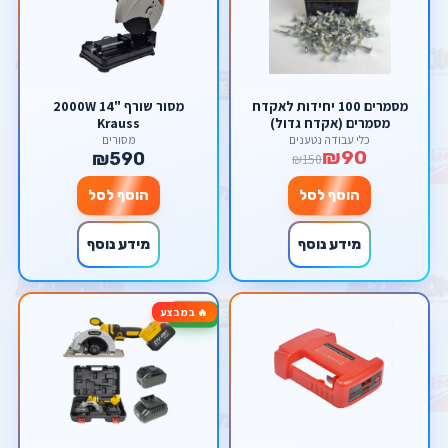
מסמרים 100 יחידות לאקדח
מסור שורף "14 2000W
מסמרים (אקדח גדול)
Krauss
כלי עבודה נטענים
מסורים
₪90
₪590
₪150
הוסף לסל
הוסף לסל
מידע נוסף
מידע נוסף
🔥 במבצע
-17%