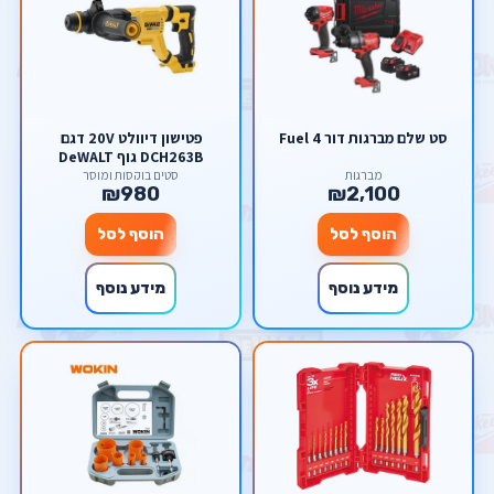
סט שלם מברגות דור 4 Fuel
פטישון דיוולט 20V דגם
DCH263B גוף DeWALT
מברגות
סטים בוקסות ומוסך
₪980
₪2,100
הוסף לסל
הוסף לסל
מידע נוסף
מידע נוסף