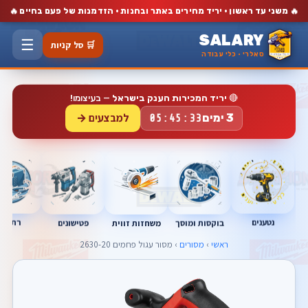
🔥
🔥
משני עד ראשון · יריד מחירים באתר ובחנות · הזדמנות של פעם בחיים
SALARY
☰
🛒 סל קניות
סאלרי · כלי עבודה
🔴
יריד המכירות הענק בישראל
— בעיצומו!
למבצעים →
3 ימים
05:45:32
נטענים
רתכות
בוקסות ומוסך
פטישונים
משחזות זווית
ראשי
›
מסורים
› מסור עגול פחמים 2630-20