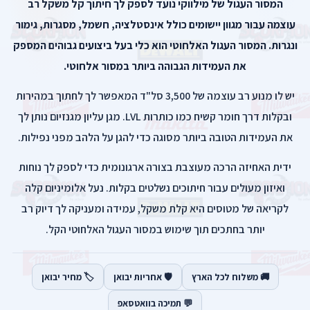
המסור העגול של מילווקי נועד לספק לך חיתוך קל משקל רב
עוצמה עבור מגוון יישומים כולל אינסטלציה, חשמל, מסגרות, גימור
ונגרות. המסור העגול האלחוטי הוא כלי בעל ביצועים גבוהים המספק
את העמידות הגבוהה ביותר במסור אלחוטי.
יש לו מנוע רב עוצמה של 3,500 סל"ד המאפשר לך לחתוך במהירות
ובקלות דרך חומר קשיח כמו כותרות LVL. מגן עליון מגנזיום נותן לך
את העמידות הטובה ביותר מסוגה כדי להגן על הלהב מפני נפילות.
ידית האחיזה הרכה מעוצבת בצורה ארגונומית כדי לספק לך נוחות
ואיזון מעולים עבור חיתוכים נשלטים בקלות. נעל אלומיניום קלה
לקריאה של מטוסים היא קלת משקל, עמידה ומעניקה לך דיוק רב
יותר בחתכים תוך שימוש במסור העגול האלחוטי הקל.
🚚 משלוח לכל הארץ
🛡️ אחריות יבואן
🏷️ מחיר יבואן
💬 תמיכה בוואטסאפ