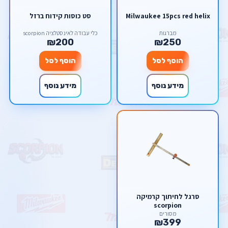
Milwaukee 15pcs red helix
סט כוסות קידוח ברזל
מברגות
כלי עבודה לאינסטלציה scorpion
₪200
₪250
הוסף לסל
הוסף לסל
מידע נוסף
מידע נוסף
סרגל לחיתוך קרמיקה
scorpion
מסורים
₪399