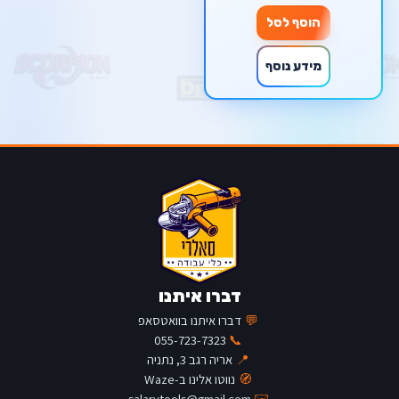
הוסף לסל
מידע נוסף
דברו איתנו
💬
דברו איתנו בוואטסאפ
055-723-7323
📞
📍
אריה רגב 3, נתניה
🧭
נווטו אלינו ב-Waze
salarytools@gmail.com
✉️