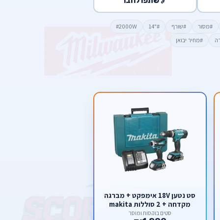
🔗 שתפו לחבר
#מסור
#שורף
#"14
#2000W
דה
#מחיר יבואן
סט נטען 18V אימפקט + מברגה
מקדחה + 2 סוללות makita
סטים בוקסות ומוסך