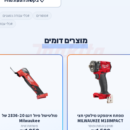
📋 בקשת הצעת מחיר
#מסורים
#כלי עבודה נטענים
#כלי עבו
מוצרים דומים
מפתח אימפקט מילווקי חצי
מולטיטול פיול דגם 2836-20 של
Milwaukee
MILWAUKEE M18IMPACT
WRENCH
סטים בוקסות ומוסך
משחזות זווית