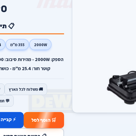
90
📋 תי
2000W
355 מ"מ
4
קוטר חור: 25.4 מ"מ - כושר חיתוך: 100 מ"מ - משקל: 14 ק"ג.
🚚 משלוח לכל הארץ
💬 תמ
⚡ קנייה 
🛒 הוסף לסל