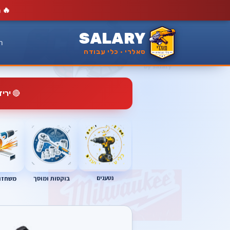
🔥
מ
SALARY
ר
סאלרי · כלי עבודה
🔴
ירי
נטענים
בוקסות ומוסך
משחזות