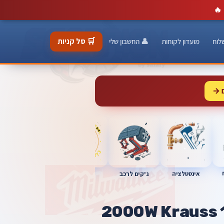
🔥
🛒 סל קניות
לוח
מועדון לקוחות
👤 החשבון שלי
 →
כלי מוסך
אינסטלציה
מברגות
ג'קים לרכב