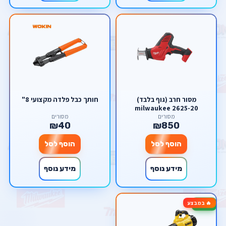
מסור חרב (גוף בלבד)
חותך כבל פלדה מקצועי 8"
milwaukee 2625-20
מסורים
מסורים
₪40
₪850
הוסף לסל
הוסף לסל
מידע נוסף
מידע נוסף
🔥 במבצע
-13%