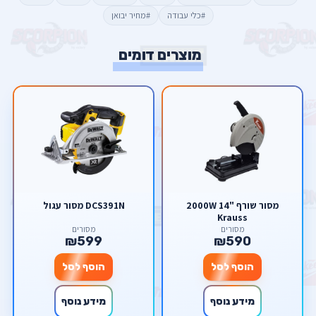
#כלי עבודה
#מחיר יבואן
מוצרים דומים
מסור שורף "14 2000W
DCS391N מסור עגול
Krauss
מסורים
מסורים
₪599
₪590
הוסף לסל
הוסף לסל
מידע נוסף
מידע נוסף