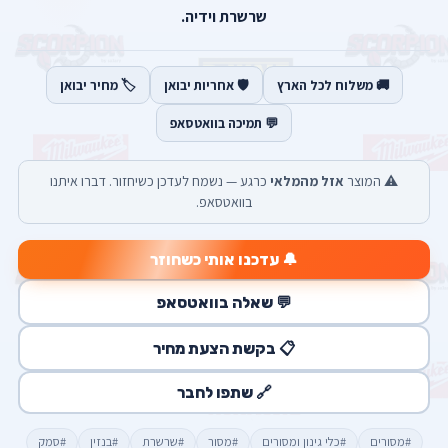
שרשרת וידיה.
🚚 משלוח לכל הארץ
🛡️ אחריות יבואן
🏷️ מחיר יבואן
💬 תמיכה בוואטסאפ
⚠️ המוצר
אזל מהמלאי
כרגע — נשמח לעדכן כשיחזור. דברו איתנו
בוואטסאפ.
🔔 עדכנו אותי כשחוזר
💬 שאלה בוואטסאפ
📋 בקשת הצעת מחיר
🔗 שתפו לחבר
#מסורים
#כלי גינון ומסורים
#מסור
#שרשרת
#בנזין
#סמק