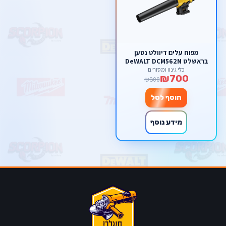
מפוח עלים דיוולט נטען
בראשלס DeWALT DCM562N
BL 18V DewWalt (גוף בלבד)
כלי גינון ומסורים
₪700
₪800
הוסף לסל
מידע נוסף