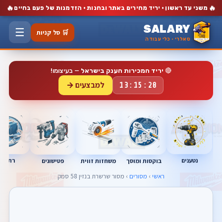
🔥
🔥
משני עד ראשון · יריד מחירים באתר ובחנות · הזדמנות של פעם בחיים
SALARY
☰
🛒 סל קניות
סאלרי · כלי עבודה
🔴
יריד המכירות הענק בישראל
— בעיצומו!
למבצעים →
13:15:27
נטענים
רתכות
בוקסות ומוסך
פטישונים
משחזות זווית
ראשי
›
מסורים
› מסור שרשרת בנזין 58 סמק