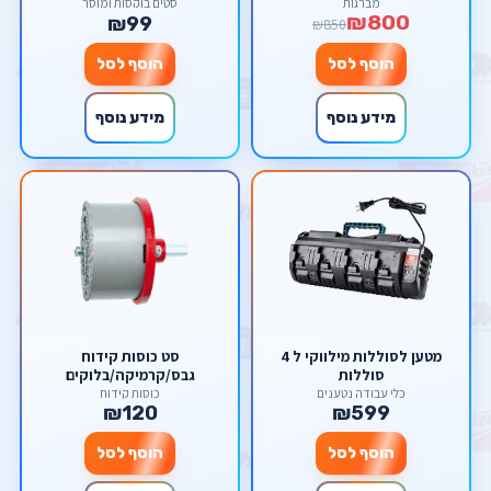
מברגות
סטים בוקסות ומוסך
₪800
₪99
₪850
הוסף לסל
הוסף לסל
מידע נוסף
מידע נוסף
מטען לסוללות מילווקי ל 4
סט כוסות קידוח
סוללות
גבס/קרמיקה/בלוקים
כלי עבודה נטענים
כוסות קידוח
₪120
₪599
הוסף לסל
הוסף לסל