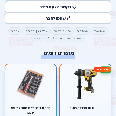
📋 בקשת הצעת מחיר
🔗 שתפו לחבר
#Makita
#מסורים
#תואם מקיטה
#כלי גינון ומסורים
#מסור
#שרשרת+מזמרה
#כולל
#מוט
מוצרים דומים
🔥 במבצע
-6%
DCD999 מברגת פוטר
מפתח רינג ראש מתחלף סט
שלם