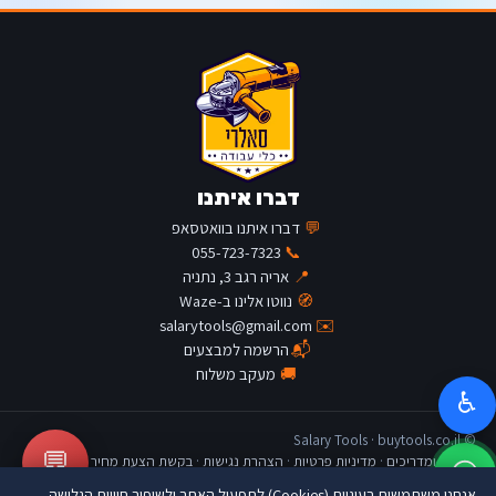
דברו איתנו
💬
דברו איתנו בוואטסאפ
055-723-7323
📞
📍
אריה רגב 3, נתניה
🧭
נווטו אלינו ב-Waze
salarytools@gmail.com
✉️
📬
הרשמה למבצעים
🚚
מעקב משלוח
♿
© Salary Tools · buytools.co.il
💬
כתבות ומדריכים
·
מדיניות פרטיות
·
הצהרת נגישות
·
בקשת הצעת מחיר
אנחנו משתמשים בעוגיות (Cookies) לתפעול האתר ולשיפור חוויית הגלישה.