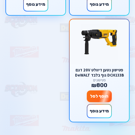
מידע נוסף
מידע נוסף
פטישון נטען דיוולט 20V דגם
DCH133B גוף בלבד DeWALT
פטישונים
₪800
הוסף לסל
מידע נוסף