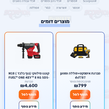
#Scorpion
#מסורים
#כלי גינון ומסורים
#כלי עבודה נטענים
#מסור
#שרשרת
#10"
#סוללות
מוצרים דומים
מברגת אימפקט+סוללה ומטען
קונגו מילווקי (גוף בלבד ) M18
FUEL™ ONE-KEY™ 8 KG SDS-
dcf787
MAX DRILLING AND
סטים בוקסות ומוסך
מברגות
₪4,600
₪799
BREAKING HAMMER
הוסף לסל
הוסף לסל
מידע נוסף
מידע נוסף