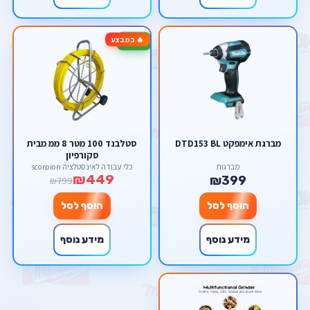
🔥 במבצע
-44%
מברגת אימפקט DTD153 BL
סטלבנד 100 מטר 8 ממ מבית
סקורפיון
מברגות
כלי עבודה לאינסטלציה scorpion
₪449
₪399
₪799
הוסף לסל
הוסף לסל
מידע נוסף
מידע נוסף