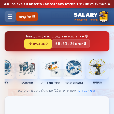
🔥
🔥
משני עד ראשון · יריד מחירים באתר ובחנות · הזדמנות של פעם בחיים
SALARY
☰
🛒 סל קניות
סאלרי · כלי עבודה
🔴
יריד המכירות הענק בישראל
— בעיצומו!
למבצעים →
3 ימים
00:51:23
נטענים
רתכות
בוקסות ומוסך
פטישונים
משחזות זווית
ראשי
›
מסורים
› מסור שרשרת 10" עם סוללות ומטען scorpion