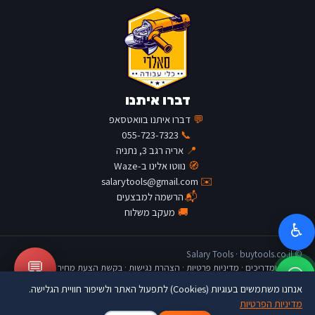
דברו איתנו
💬
דברו איתנו בוואטסאפ
055-723-7323
📞
📍
אריה רגב 3, נתניה
🧭
נווטו אלינו ב-Waze
salarytools@gmail.com
✉️
📬
הרשמה למבצעים
🚚
מעקב משלוח
♿
© Salary Tools · buytools.co.il
💬
כתבות ומדריכים
·
מדיניות פרטיות
·
הצהרת נגישות
·
בקשת הצעת מחיר
אנחנו משתמשים בעוגיות (Cookies) לתפעול האתר ולשיפור חוויית הגלישה.
מדיניות הפרטיות