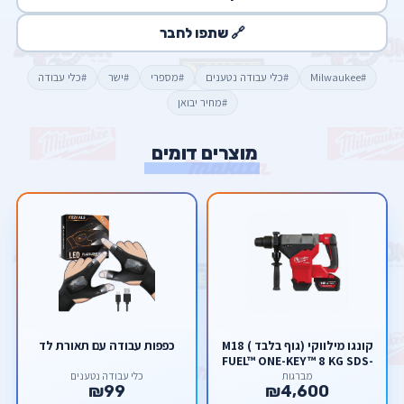
🔗 שתפו לחבר
#Milwaukee
#כלי עבודה נטענים
#מספרי
#ישר
#כלי עבודה
#מחיר יבואן
מוצרים דומים
קונגו מילווקי (גוף בלבד ) M18
כפפות עבודה עם תאורת לד
FUEL™ ONE-KEY™ 8 KG SDS-
MAX DRILLING AND
מברגות
כלי עבודה נטענים
₪99
₪4,600
BREAKING HAMMER