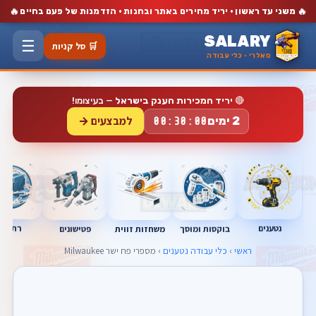
🔥
🔥
משני עד ראשון · יריד מחירים באתר ובחנות · הזדמנות של פעם בחיים
SALARY
☰
🛒 סל קניות
סאלרי · כלי עבודה
🔴
יריד המכירות הענק בישראל
— בעיצומו!
למבצעים →
2 ימים
00:29:59
נטענים
רתכות
בוקסות ומוסך
פטישונים
משחזות זווית
ראשי
›
כלי עבודה נטענים
› מספרי פח ישר Milwaukee