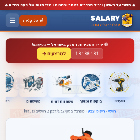
🔥
🔥
משני עד ראשון · יריד מחירים באתר ובחנות · הזדמנות של פעם בחיים
SALARY
☰
🛒 סל קניות
סאלרי · כלי עבודה
🔴
יריד המכירות הענק בישראל
— בעיצומו!
למבצעים →
13:30:31
נטענים
רתכות
בוקסות ומוסך
פטישונים
משחזות זווית
ראשי
›
ריסוס וצבע
› מערבל בטון/צבע/דבק 2 ראשים krauss