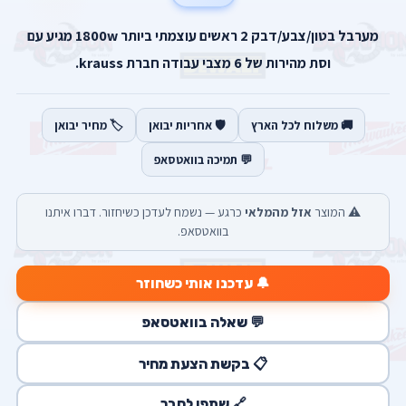
מערבל בטון/צבע/דבק 2 ראשים עוצמתי ביותר 1800w מגיע עם
וסת מהירות של 6 מצבי עבודה חברת krauss.
🚚 משלוח לכל הארץ
🛡️ אחריות יבואן
🏷️ מחיר יבואן
💬 תמיכה בוואטסאפ
⚠️ המוצר
אזל מהמלאי
כרגע — נשמח לעדכן כשיחזור. דברו איתנו
בוואטסאפ.
🔔 עדכנו אותי כשחוזר
💬 שאלה בוואטסאפ
📋 בקשת הצעת מחיר
🔗 שתפו לחבר