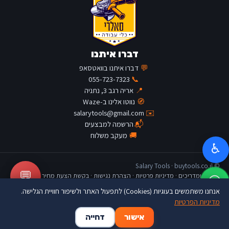
דברו איתנו
💬
דברו איתנו בוואטסאפ
055-723-7323
📞
📍
אריה רגב 3, נתניה
🧭
נווטו אלינו ב-Waze
salarytools@gmail.com
✉️
📬
הרשמה למבצעים
🚚
מעקב משלוח
♿
© Salary Tools · buytools.co.il
💬
כתבות ומדריכים
·
מדיניות פרטיות
·
הצהרת נגישות
·
בקשת הצעת מחיר
אנחנו משתמשים בעוגיות (Cookies) לתפעול האתר ולשיפור חוויית הגלישה.
מדיניות הפרטיות
🛒
👤
🏠
אישור
דחייה
דף הבית
החשבון שלי
סל קניות