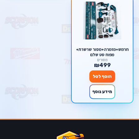
חרמש+מזמרה+מסור שרשרת+
מפוח סט שלם
מסורים
₪499
הוסף לסל
מידע נוסף