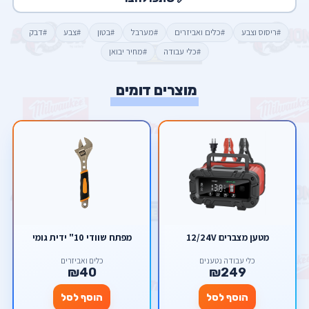
#ריסוס וצבע
#כלים ואביזרים
#מערבל
#בטון
#צבע
#דבק
#כלי עבודה
#מחיר יבואן
מוצרים דומים
מטען מצברים 12/24V
מפתח שוודי 10" ידית גומי
כלי עבודה נטענים
כלים ואביזרים
₪40
₪249
הוסף לסל
הוסף לסל