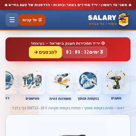
🔥
🔥
משני עד ראשון · יריד מחירים באתר ובחנות · הזדמנות של פעם בחיים
SALARY
☰
🛒 סל קניות
סאלרי · כלי עבודה
🔴
יריד המכירות הענק בישראל
— בעיצומו!
למבצעים →
3 ימים
01:09:32
נטענים
רתכות
בוקסות ומוסך
פטישונים
משחזות זווית
ראשי
›
סטים בוקסות ומוסך
› מפתח בוקסות מקיטה XWT12 -18 V גוף בלבד