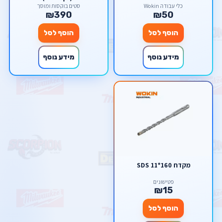
18V TE-CD 18 Li-I BL
כלי עבודה Wokin
סטים בוקסות ומוסך
₪390
₪50
הוסף לסל
הוסף לסל
מידע נוסף
מידע נוסף
מקדח SDS 11*160
פטישונים
₪15
הוסף לסל