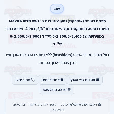
18V
מפתח רטיטה (אימפקט) נטען 18V דגם XWT12 מבית Makita.
מפתח רטיטה קומפקטי ומקצועי עם הינע 3/8″, בעל 4 מצבי עבודה
במהירויות של 0-1,300/0-2,400 סל”ד ו 0-2,000/0-3,600
פל”ד.
בעל מנוע חזק בראשלס (brushless) ללא פחמים המבטיח אורך חיים
וזמן עבודה ארוך במיוחד.
🚚 משלוח לכל הארץ
🛡️ אחריות יבואן
🏷️ מחיר יבואן
💬 תמיכה בוואטסאפ
⚠️ המוצר
אזל מהמלאי
כרגע — נשמח לעדכן כשיחזור. דברו איתנו
בוואטסאפ.