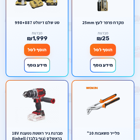
מקדח פרפר לעץ 25mm
סט שלם דיוולט 998+887
מברגות
מברגות
₪1,999
₪25
הוסף לסל
הוסף לסל
מידע נוסף
מידע נוסף
פלייר משאבות 10"
מברגת גיר רוטטת נטענת 18V
בראשלס (גוף בלבד) Einhell