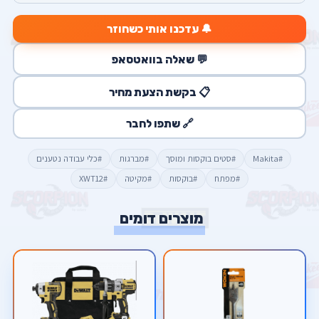
🔔 עדכנו אותי כשחוזר
💬 שאלה בוואטסאפ
📋 בקשת הצעת מחיר
🔗 שתפו לחבר
#Makita
#סטים בוקסות ומוסך
#מברגות
#כלי עבודה נטענים
#מפתח
#בוקסות
#מקיטה
#XWT12
מוצרים דומים