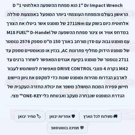
1" Dr Impact Wrench הוא מפתח ההשפעה האלחוטי 1" D
הראשון בעולם והמפתח העוצמתי ביותר המופעל באמצעות סוללה
אלחוטית כיום בשוק עם 2711Nm של מומנט אשר ביטלו את הצורך
במדחס אוויר או צינור מפתח ההשפעה של M18 FUEL™ D-Handel
עם מומנט גבוה עם סדן מורחב באורך 150 מ"מ מספק 2576 ננומטר
של מומנט הידוק מחליף פתרונות AC, בנזין או פנאומטיים מספק עד
2711 ננומטר של מומנט בקיעת אגוזים המאפשר לשחרר ברגים עד
M42 בקרת 4 מצבי DRIVE CONTROL מאפשרת למשתמש לעבור
לארבע הגדרות מהירות ומומנט שונות כדי למקסם את גיוון היישום
חיישן ספירת המכות המשולב משפר את יכולת החזרה העקבית של
הגדרת המומנט שנבחרה מעקב ואבטחת כלי ONE-KEY™ מצי.
🚚 משלוח לכל הארץ
🛡️ אחריות יבואן
🏷️ מחיר יבואן
💬 תמיכה בוואטסאפ