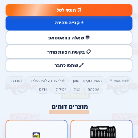
🛒 הוסף לסל
⚡ קנייה מהירה
💬 שאלה בוואטסאפ
📋 בקשת הצעת מחיר
🔗 שתפו לחבר
#Milwaukee
#סטים בוקסות ומוסך
#כלי עבודה לאינסטלציה
#מברגות
#מפתח
#צול
#מילווקי
#דגם
מוצרים דומים