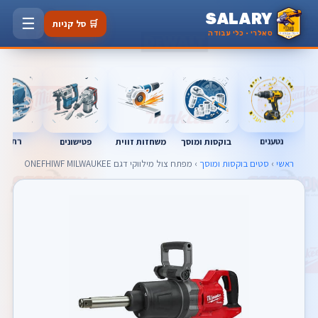
SALARY
☰
🛒 סל קניות
סאלרי · כלי עבודה
נטענים
רתכות
בוקסות ומוסך
פטישונים
משחזות זווית
ראשי
›
סטים בוקסות ומוסך
› מפתח צול מילווקי דגם ONEFHIWF MILWAUKEE