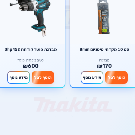
סט 10 מקדחי טיטניום 9mm
מברגת פוטר קודחת Dhp458
מברגות
סטים בוקסות ומוסך
₪600
₪170
הוסף לסל
מידע נוסף
הוסף לסל
מידע נוסף