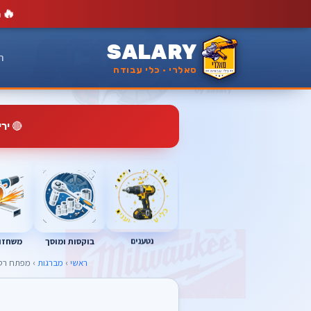
🔥
מ
SALARY
ר
סאלרי · כלי עבודה
🔴
יר
נטענים
בוקסות ומוסך
משחזות
ראשי
›
מברגות
› מפתח רטיטה אימפקט מילווקי 3/4 waukee