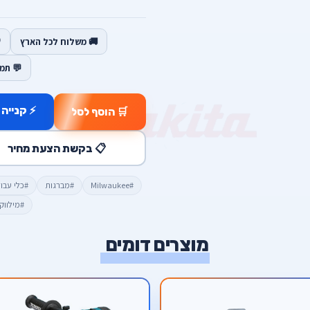
🚚 משלוח לכל הארץ
💬 תמ
⚡ קנייה 
🛒 הוסף לסל
📋 בקשת הצעת מחיר
#Milwaukee
#מברגות
#כלי עבו
#מילווקי
מוצרים דומים