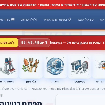
שני עד ראשון · יריד מחירים באתר ובחנות · הזדמנות של פעם בחיים
אשי
מצא לי מוצר
📋 בקשת הצעת מחיר
גלגל הפרסים
🚚 בירור מש
למבצעים 
1 יום
יד המכירות הענק בישראל
— בעיצומו!
09:49:39
רתכות
כוסות קידוח
פטישונים
 זווית
כלי גינון
FUEL 18V Mil - בעל טכנולוגיית ONE-KEY + שתי סוללות 5am + מטען מהיר בארגז
EE
מפתח רטיטה א