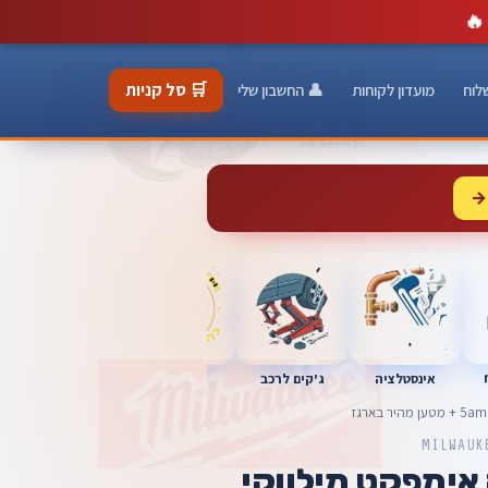
🔥
🛒 סל קניות
לוח
מועדון לקוחות
👤 החשבון שלי
→
כלי מוסך
אינסטלציה
מברגות
ג'קים לרכב
MILWAUK
ימפקט מילווקי