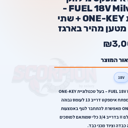
3/4 FUEL 18V Milwaukee -
בעל טכנולוגיית ONE-KEY + שתי
₪3,0
אור המוצר
18V
מפתח אימפקט 3/4 FUEL 18V Milwaukee – בעל טכנולוגיית ONE-KEY
מודל – M18 – ONEFHIWF34 מפתח אימפקט דרייב 13 לעומס גבוהה
במיוחד בעל טכנולוגיית ONE-KEY מאפשרת להתחבר לגוף באמצעות
סמארטפון העוצמה החזקה בעולם !! בדרייב 3/4 כלי שמותאם למוסכים
כבדה וציוד מכני כבד.