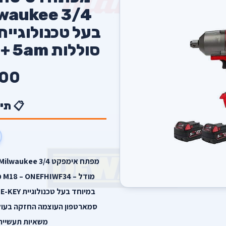
סוללות 5am + מטען מהיר בארגז
00
📋 תי
משאיות תעשייה 