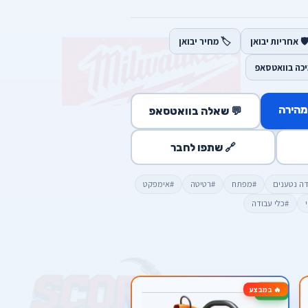
️ אחריות יבואן
🏷️ מחיר יבואן
יכה בוואטסאפ
מהירה
💬 שאלה בוואטסאפ
🔗 שתפו לחבר
דה נטענים
#מפתח
#רטיטה
#אימפקט
#כלי עבודה
🔥 במבצע
-28%