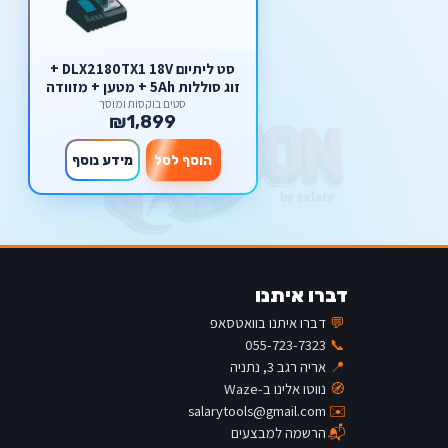
סט ליתיום DLX2180TX1 18V +
זוג סוללות 5Ah + מטען + מזוודה
Makita מקיטה
סטים בוקסות ומוסך
₪1,899
הוסף לסל
מידע נוסף
דברו איתנו
💬
דברו איתנו בוואטסאפ
055-723-7323
📞
📍
אריה רגב 3, נתניה
🧭
נווטו אלינו ב-Waze
salarytools@gmail.com
✉️
📬
הרשמה למבצעים