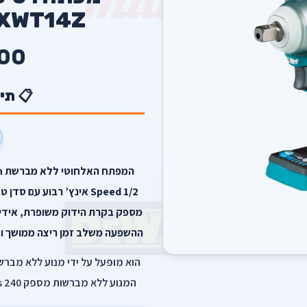
XWT14Z של Makita
00
📋 תי
מספק בקרת הידוק משופרת, אידיא
ההשפעה משלב זמן ריצה ממושך וב
הוא מופעל על ידי מנוע ללא מברשו
המנוע ללא מברשות מספק 240 ft.lbs של מומנט מרבי ומומנט של 430 ft.