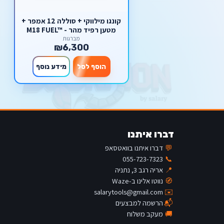
קונגו מילווקי + סוללה 12 אמפר +
מטען רפיד מהר - M18 FUEL™
ONE-KEY™ 8 KG SDS-MAX
מברגות
₪6,300
DRILLING AND BREAKING
HAMMER
הוסף לסל
מידע נוסף
דברו איתנו
💬
דברו איתנו בוואטסאפ
055-723-7323
📞
📍
אריה רגב 3, נתניה
🧭
נווטו אלינו ב-Waze
salarytools@gmail.com
✉️
📬
הרשמה למבצעים
🚚
מעקב משלוח