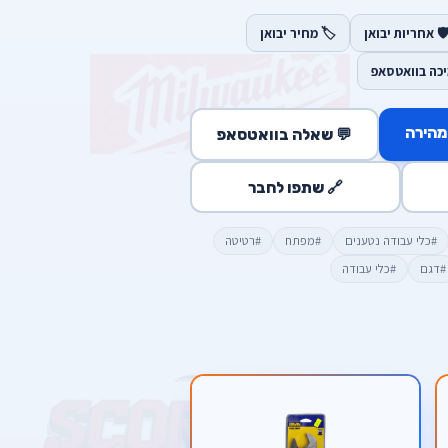
️ אחריות יבואן
🏷️ מחיר יבואן
יכה בוואטסאפ
מהירה
💬 שאלה בוואטסאפ
🔗 שתפו לחבר
#כלי עבודה נטענים
#מפתח
#רטיטה
#דגם
#כלי עבודה