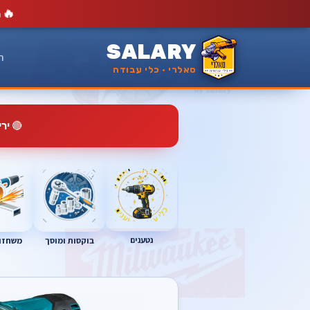
🔥
מ
SALARY
ר
סאלרי · כלי עבודה
🔴
יר
נטענים
בוקסות ומוסך
משחזות