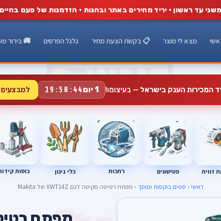
שני עד ראשון · יריד מחירים באתר ובחנות · הזדמנות של פעם בחיים
אשי
מצא לי מוצר
📋 בקשת הצעת מחיר
גלגל הפרסים
🚚 בירור מש
למבצעים 
1 יום
יד המכירות הענק בישראל
— בעיצומו!
19:58:43
רתכות
כוסות קידוח
פטישונים
 זווית
כלי גינון
ראשי
›
סטים בוקסות ומוסך
› מפתח רטיטה מקיטה דגם XWT14Z של Makita
A
מפתח רטיט