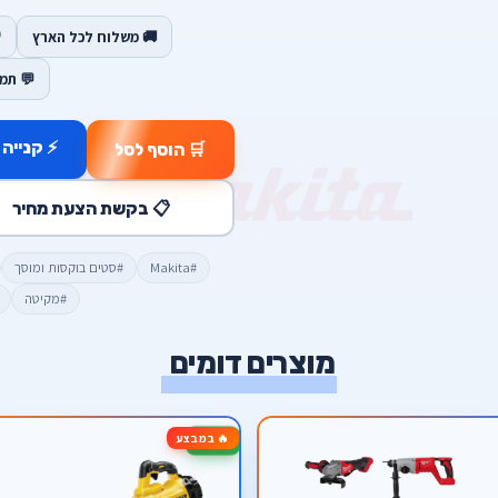
🚚 משלוח לכל הארץ
💬 תמ
⚡ קנייה 
🛒 הוסף לסל
📋 בקשת הצעת מחיר
#Makita
#סטים בוקסות ומוסך
#מקיטה
מוצרים דומים
🔥 במבצע
-13%