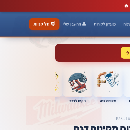
🔥
🛒 סל קניות
לוח
מועדון לקוחות
👤 החשבון שלי
→
כלי מוסך
אינסטלציה
מברגות
ג'קים לרכב
MAKIT
ה מקיטה דגם