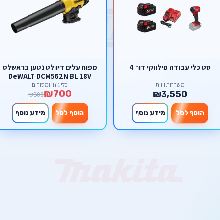
סט כלי עבודה מילווקי דור 4
מפוח עלים דיוולט נטען בראשלס
DeWALT DCM562N BL 18V
DewWalt (גוף בלבד)
משחזות זווית
כלי גינון ומסורים
₪700
₪3,550
₪800
הוסף לסל
מידע נוסף
הוסף לסל
מידע נוסף