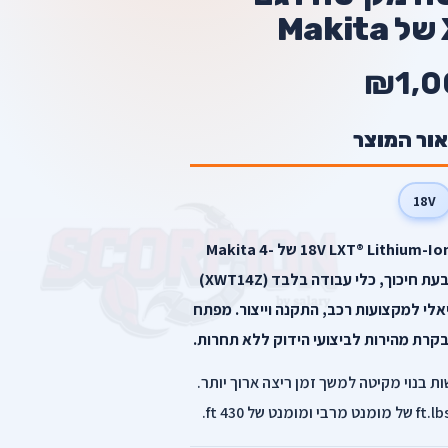
₪1,0
אור המוצר
18V
המפתח האלחוטי ללא מברשת 18V LXT® Lithium-Ion של Makita 4-
Speed 1/2 אינץ’ רבוע עם סדן טבעת חיכוך, כלי עבודה בלבד (XWT14Z)
לי למקצועות רכב, התקנה וייצור. מפתח
קרת מהירות לביצועי הידוק ללא תחרות.
ת בנוי מקיטה למשך זמן ריצה ארוך יותר.