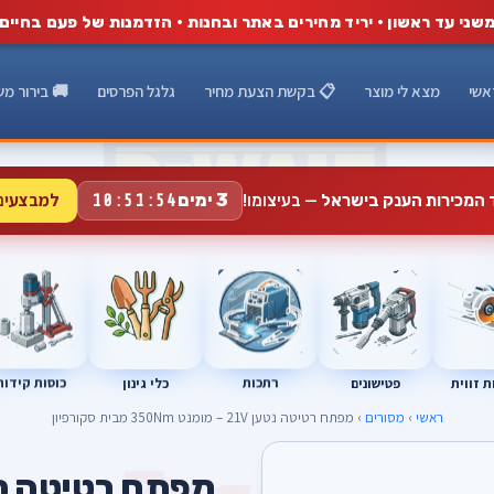
שני עד ראשון · יריד מחירים באתר ובחנות · הזדמנות של פעם בחיים
אשי
מצא לי מוצר
📋 בקשת הצעת מחיר
גלגל הפרסים
🚚 בירור מש
למבצעים
3 ימים
ד המכירות הענק בישראל
— בעיצומו!
10:51:53
רתכות
כוסות קידוח
פטישונים
 זווית
כלי גינון
ראשי
›
מסורים
› מפתח רטיטה נטען 21V – מומנט 350Nm מבית סקורפיון
A