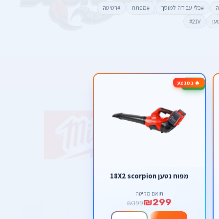
ה
#כלי עבודה למוסך
#מפתח
#רטיטה
ען
#21V
🔥 במבצע
-25%
מפוח נטען 18X2 scorpion
תואם מקיטה
₪299
₪399