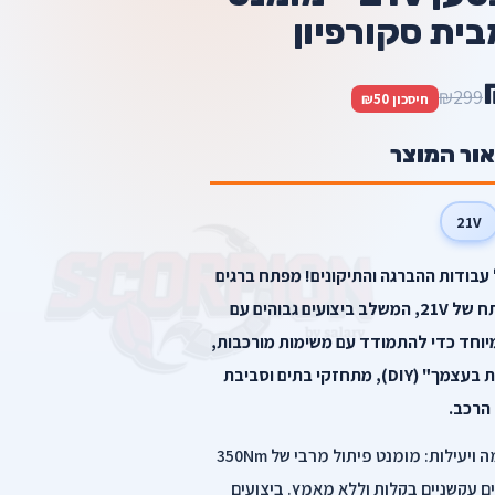
₪299
חיסכון ₪50
אור המוצר
21V
עבודות ההברגה והתיקונים! מפתח ברגים
(אימפקט) אלחוטי ועוצמתי במתח של 21V, המשלב ביצועים גבוהים עם
מיוחד כדי להתמודד עם משימות מורכבות,
ומתאים מעולה לחובבי "עשה זאת בעצמך" (DIY), מתחזקי בתים וסביבת
הרכב.
היתרונות המרכזיים של הכלי: עוצמה ויעילות: מומנט פיתול מרבי של 350Nm
 עקשניים בקלות וללא מאמץ. ביצועים