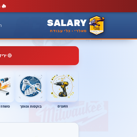
🔥
מ
SALARY
ר
סאלרי · כלי עבודה
🔴
ירי
נטענים
בוקסות ומוסך
משחזות