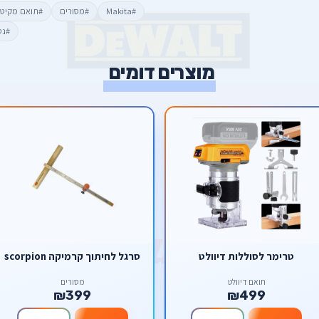
#Makita
#מסורים
#תואם מקיט
#נט
מוצרים דומים
טרימר לסוללות דיוולט
סרגל לחיתוך קרמיקה scorpion
תואם דיוולט
מסורים
₪399
₪499