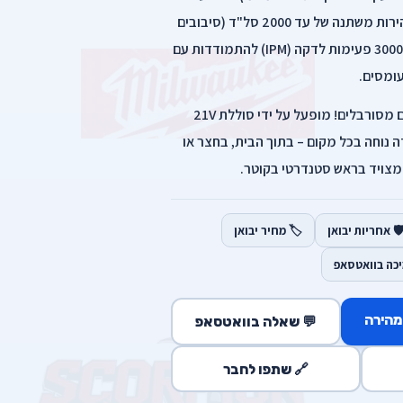
מהירים: מנוע מתקדם המספק מהירות משתנה של עד 2000 סל"ד (סיבובים
לדקה), יחד עם קצב הלימה של עד 3000 פעימות לדקה (IPM) להתמודדות עם
ומסים.
ניידות וחופש פעולה: ללא כבלים מסורבלים! מופעל על ידי סוללת 21V
שרת עבודה נוחה בכל מקום – בתוך הבית, בחצר או
מצויד בראש סטנדרטי בקוטר.
️ אחריות יבואן
🏷️ מחיר יבואן
יכה בוואטסאפ
מהירה
💬 שאלה בוואטסאפ
🔗 שתפו לחבר