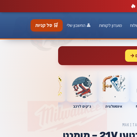
🔥
🛒 סל קניות
לוח
מועדון לקוחות
👤 החשבון שלי
 →
כלי מוסך
אינסטלציה
מברגות
ג'קים לרכב
MAKIT
מפתח רטיטה נטען 21V – מומנט