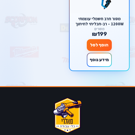
מסור חרב חשמלי עוצמתי
1200W – רב-תכליתי לחיתוך
עץ, מתכת ופלסטיק (עד 3000
מסורים
₪199
סל"ד) מבית סקורפיון
הוסף לסל
מידע נוסף