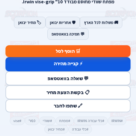
מפתח שוודי מחוסם מבודד 10" Irwin vise-grip.
🚚 משלוח לכל הארץ
🛡️ אחריות יבואן
🏷️ מחיר יבואן
💬 תמיכה בוואטסאפ
🛒 הוסף לסל
⚡ קנייה מהירה
💬 שאלה בוואטסאפ
📋 בקשת הצעת מחיר
🔗 שתפו לחבר
#IRWIN
#כלי עבודה IRWIN
#מפתח
#שוודי
#10"
#vise
#כלי עבודה
#מחיר יבואן