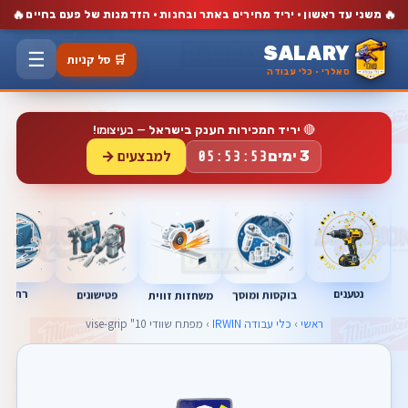
🔥
🔥
משני עד ראשון · יריד מחירים באתר ובחנות · הזדמנות של פעם בחיים
SALARY
☰
🛒 סל קניות
סאלרי · כלי עבודה
🔴
יריד המכירות הענק בישראל
— בעיצומו!
למבצעים →
3 ימים
05:53:53
נטענים
רתכות
בוקסות ומוסך
פטישונים
משחזות זווית
ראשי
›
כלי עבודה IRWIN
› מפתח שוודי 10" vise-grip