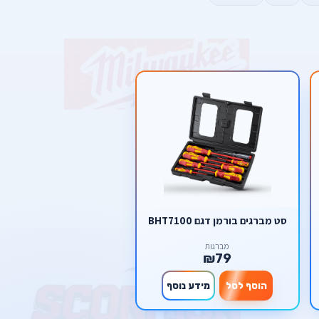
סט מברגים בורמן דגם BHT7100
מברגות
₪79
הוסף לסל
מידע נוסף