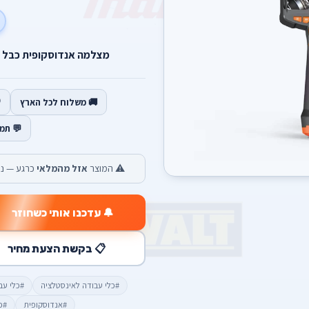
מצלמה אנדוסקופית כבל באורך 5 מטר מוגן מים
🚚 משלוח לכל הארץ
💬 תמ
⚠️ המוצר
אזל מהמלאי
כרגע — נש
🔔 עדכנו אותי כשחוזר
📋 בקשת הצעת מחיר
#כלי עבודה לאינסטלציה
#כלי עב
#אנדוסקופית
#כ