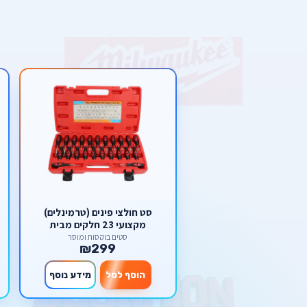
סט חולצי פינים (טרמינלים)
מקצועי 23 חלקים מבית
Scorpion – לשחרור קונקטורים
סטים בוקסות ומוסך
₪299
ללא נזק
הוסף לסל
מידע נוסף