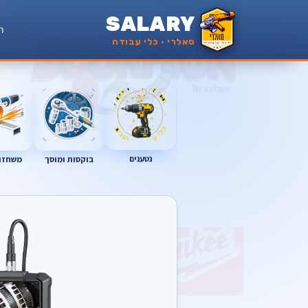
SALARY
ר
סאלרי · כלי עבודה
נטענים
בוקסות ומוסך
משחזות