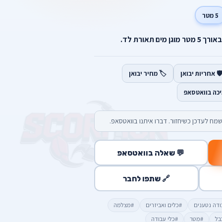
5 מטר
 תאורת לד.
️ אחריות יבואן
🏷️ מחיר יבואן
יכה בוואטסאפ
מח לעדכן כשיחזור. דברו איתנו בוואטסאפ.
💬 שאלה בוואטסאפ
🔗 שתפו לחבר
ודה נטענים
#כלים ואביזרים
#מצלמה
בל
#מטר
#כלי עבודה