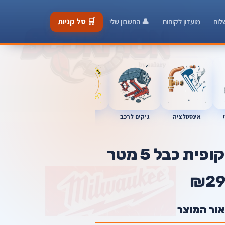
🛒 סל קניות
לוח
מועדון לקוחות
👤 החשבון שלי
כלי מוסך
אינסטלציה
מברגות
ג'קים לרכב
ת כבל 5 מטר
₪29
אור המוצר