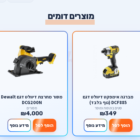
מוצרים דומים
מברגה אימפקט דיוולט דגם
מסור ‏מחרצת דיוולט דגם Dewalt
DCF885 (גוף בלבד)
DCG200N
סטים בוקסות ומוסך
מסורים
₪4,000
₪349
הוסף לסל
מידע נוסף
הוסף לסל
מידע נוסף