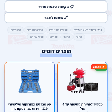
📋 בקשת הצעת מחיר
🔗 שתפו לחבר
#כלי עבודה לאינסטלציה
#כלים ואביזרים
#מצלמות ביוב
#מצלמת
#ביוב
#מטר
#וידיאו
#כלי עבודה
מוצרים דומים
🔥 במבצע
-31%
מכשיר לפתיחת סתימות עד 4
סט מברזים ומחרוקות מילימטרי
צול
110 יחידות מבית סקורפיון