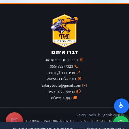
דברו איתנו
💬
דברו איתנו בוואטסאפ
055-723-7323
📞
📍
אריה רגב 3, נתניה
🧭
נווטו אלינו ב-Waze
salarytools@gmail.com
✉️
📬
הרשמה למבצעים
🚚
מעקב משלוח
♿
© Salary Tools · buytools.co.il
💬
כתבות ומדריכים
·
מדיניות פרטיות
·
הצהרת נגישות
·
בקשת הצעת מחיר