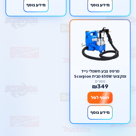
מידע נוסף
מידע נוסף
מרסס צבע חשמלי נייד
ומקצועי 650W מבית Scorpion
(בטכנולוגיית HVLP)
מסורים
₪349
הוסף לסל
מידע נוסף