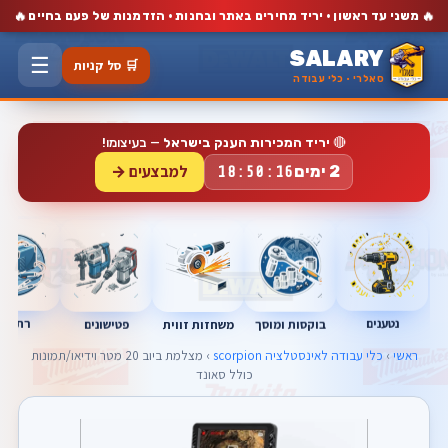
🔥
🔥
משני עד ראשון · יריד מחירים באתר ובחנות · הזדמנות של פעם בחיים
SALARY
☰
🛒 סל קניות
סאלרי · כלי עבודה
🔴
יריד המכירות הענק בישראל
— בעיצומו!
למבצעים →
2 ימים
18:50:15
נטענים
רתכות
בוקסות ומוסך
פטישונים
משחזות זווית
ראשי
›
כלי עבודה לאינסטלציה scorpion
› מצלמת ביוב 20 מטר וידיאו/תמונות
כולל סאונד