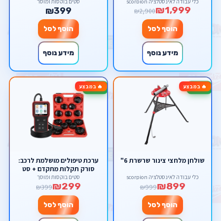
כלי עבודה לאינסטלציה scorpion
סטים בוקסות ומוסך
₪1,999
₪399
₪2,900
הוסף לסל
הוסף לסל
מידע נוסף
מידע נוסף
🔥 במבצע
🔥 במבצע
-25%
-10%
שולחן מלחצי צינור שרשרת 6"
ערכת טיפולים מושלמת לרכב:
סורק תקלות מתקדם + סט
כוסות מקצועי לפילטר שמן
כלי עבודה לאינסטלציה scorpion
סטים בוקסות ומוסך
₪299
₪899
₪399
₪999
הוסף לסל
הוסף לסל