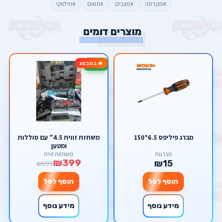
#מקדחה
#מצבים
#תואם
#מילווקי
מוצרים דומים
🔥 במבצע
-33%
מברג פיליפס 6.5*150
משחזת זווית 4.5" עם סוללות
ומטען
מברגות
משחזות זווית
₪399
₪15
₪599
הוסף לסל
הוסף לסל
מידע נוסף
מידע נוסף