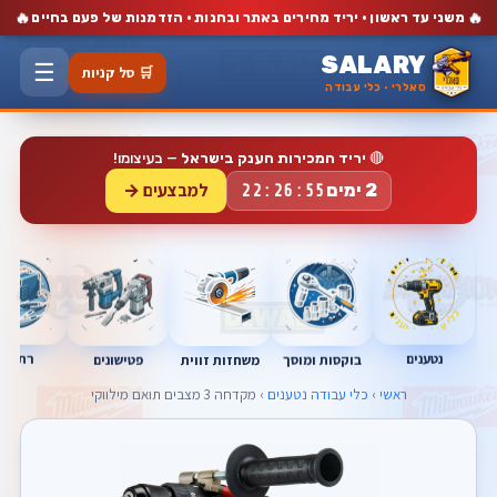
🔥
🔥
משני עד ראשון · יריד מחירים באתר ובחנות · הזדמנות של פעם בחיים
SALARY
☰
🛒 סל קניות
סאלרי · כלי עבודה
🔴
יריד המכירות הענק בישראל
— בעיצומו!
למבצעים →
2 ימים
22:26:54
נטענים
רתכות
בוקסות ומוסך
פטישונים
משחזות זווית
ראשי
›
כלי עבודה נטענים
› מקדחה 3 מצבים תואם מילווקי