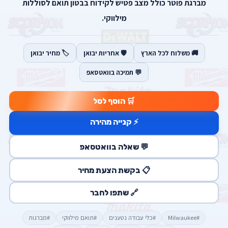
מברגת פוטר כולל מצב פטיש לקידוח בבטון תואם לסוללות
מילווקי.
🚚 משלוח לכל הארץ
🛡️ אחריות יבואן
🏷️ מחיר יבואן
💬 תמיכה בוואטסאפ
🛒 הוסף לסל
⚡ קנייה מהירה
💬 שאלה בוואטסאפ
📋 בקשת הצעת מחיר
🔗 שתפו לחבר
#Milwaukee
#כלי עבודה נטענים
#תואם מילווקי
#מברגות