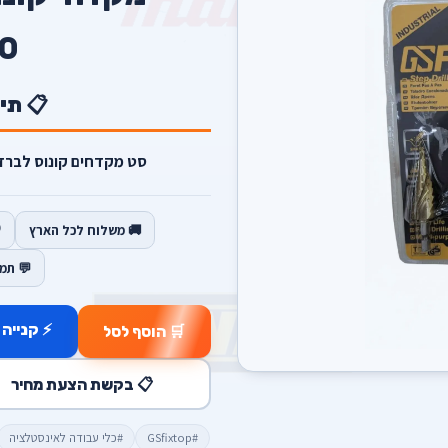
0
📋 תי
סט מקדחים קונוס לברזל ועץ 3 יח' כולם בגד
🚚 משלוח לכל הארץ
💬 תמ
⚡ קנייה 
🛒 הוסף לסל
📋 בקשת הצעת מחיר
#GSfixtop
#כלי עבודה לאינסטלציה