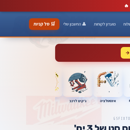
🔥
🛒 סל קניות
לוח
מועדון לקוחות
👤 החשבון שלי
→
כלי מוסך
אינסטלציה
מברגות
ג'קים לרכב
GSFIXT
ט של 3 יח'