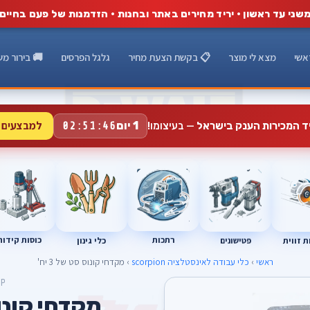
שני עד ראשון · יריד מחירים באתר ובחנות · הזדמנות של פעם בחיים
אשי
מצא לי מוצר
📋 בקשת הצעת מחיר
גלגל הפרסים
🚚 בירור מש
למבצעים 
1 יום
יד המכירות הענק בישראל
— בעיצומו!
02:51:45
רתכות
כוסות קידוח
פטישונים
 זווית
כלי גינון
ראשי
›
כלי עבודה לאינסטלציה scorpion
› מקדחי קונוס סט של 3 יח'
OP
מקדחי קונוס ס