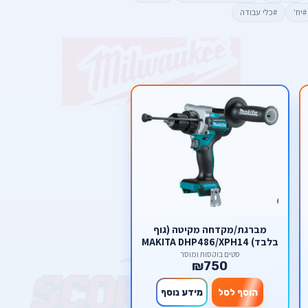
#יח'
#כלי עבודה
מברגת/מקדחה מקיטה (גוף
בלבד) MAKITA DHP486/XPH14
סטים בוקסות ומוסך
₪750
הוסף לסל
מידע נוסף