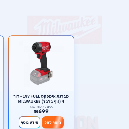
מברגת אימפקט 18V FUEL - דור
4 (גוף בלבד) MILWAUKEE
סטים בוקסות ומוסך
₪699
הוסף לסל
מידע נוסף