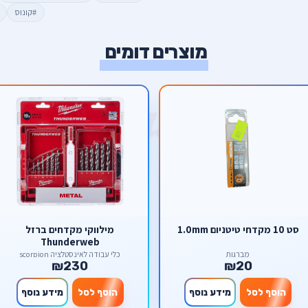
#קונוס
מוצרים דומים
סט 10 מקדחי טיטניום 1.0mm
מילווקי מקדחים ברזל
Thunderweb
מברגות
כלי עבודה לאינסטלציה scorpion
₪230
₪20
הוסף לסל
מידע נוסף
הוסף לסל
מידע נוסף