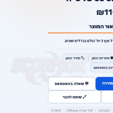
₪11
אור המוצר
לים שונים.
️ אחריות יבואן
🏷️ מחיר יבואן
יכה בוואטסאפ
מהירה
💬 שאלה בוואטסאפ
🔗 שתפו לחבר
#מברגות
#כלי עבודה GSfixtop
#מקדחי