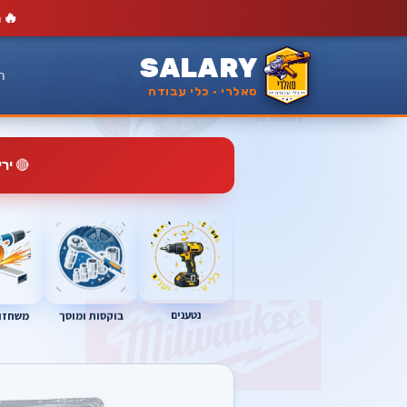
🔥
מ
SALARY
ר
סאלרי · כלי עבודה
🔴
יר
נטענים
בוקסות ומוסך
משחזות