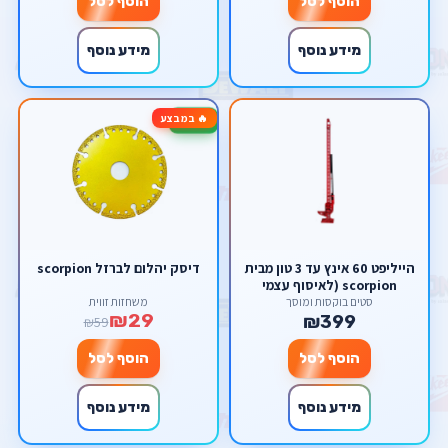
הוסף לסל
הוסף לסל
מידע נוסף
מידע נוסף
🔥 במבצע
-51%
הייליפט 60 אינץ עד 3 טון מבית
דיסק יהלום לברזל scorpion
scorpion (לאיסוף עצמי
בלבד!)
סטים בוקסות ומוסך
משחזות זווית
₪29
₪399
₪59
הוסף לסל
הוסף לסל
מידע נוסף
מידע נוסף