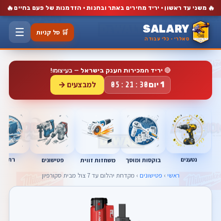
🔥
🔥
משני עד ראשון · יריד מחירים באתר ובחנות · הזדמנות של פעם בחיים
SALARY
☰
🛒 סל קניות
סאלרי · כלי עבודה
🔴
יריד המכירות הענק בישראל
— בעיצומו!
למבצעים →
1 יום
05:21:29
נטענים
רתכות
בוקסות ומוסך
פטישונים
משחזות זווית
ראשי
›
פטישונים
› מקדחת יהלום עד 7 צול מבית סקורפיון