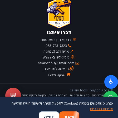
דברו איתנו
💬
דברו איתנו בוואטסאפ
055-723-7323
📞
📍
אריה רגב 3, נתניה
🧭
נווטו אלינו ב-Waze
salarytools@gmail.com
✉️
📬
הרשמה למבצעים
🚚
מעקב משלוח
♿
© Salary Tools · buytools.co.il
💬
כתבות ומדריכים
·
מדיניות פרטיות
·
הצהרת נגישות
·
בקשת הצעת מחיר
אנחנו משתמשים בעוגיות (Cookies) לתפעול האתר ולשיפור חוויית הגלישה.
מדיניות הפרטיות
🛒
👤
🏠
אישור
דחייה