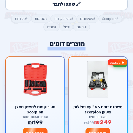
🔗 שתפו לחבר
#Scorpion
#פטישונים
#כוסות קידוח
#מברגות
#מקדחת
#יהלום
#צול
#מבית
מוצרים דומים
🔥 במבצע
-50%
משחזת זווית 4.5" עם סוללות
סט בוקסות לחיישן חמצן
ומטען scorpion
scorpion
משחזות זווית
סטים בוקסות ומוסך
₪249
₪199
₪499