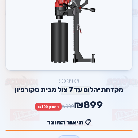
SCORPION
מקדחת יהלום עד 7 צול מבית סקורפיון
₪899
₪999
חיסכון ₪100
📋 תיאור המוצר