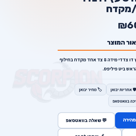
/מקדח
₪6
אור המוצר
פטנט יחודי של דיוולט מקדח לעץ דו צדדי מידה 8 צד אחד מקדח בחילוף
ראש ביט פיליפס.
️ אחריות יבואן
🏷️ מחיר יבואן
יכה בוואטסאפ
מהירה
💬 שאלה בוואטסאפ