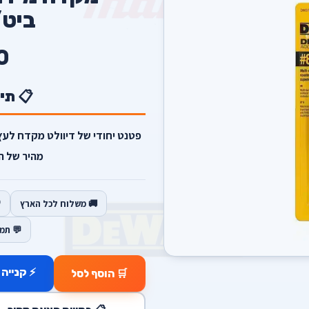
ביט
0
📋 תי
מהיר של ה
🚚 משלוח לכל הארץ
💬 תמ
⚡ קנייה 
🛒 הוסף לסל