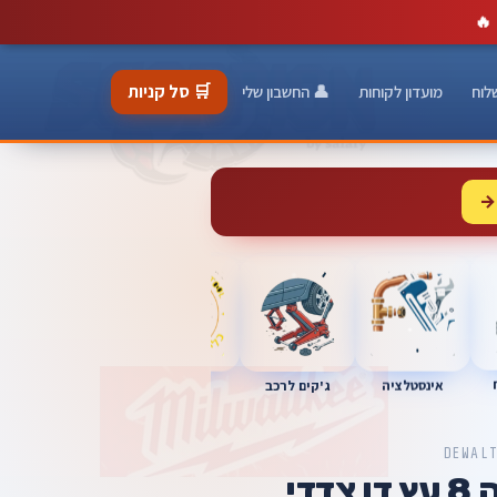
🔥
🛒 סל קניות
לוח
מועדון לקוחות
👤 החשבון שלי
→
כלי מוסך
אינסטלציה
מברגות
ג'קים לרכב
DEWAL
מקדח מידה 8 עץ דו צדדי