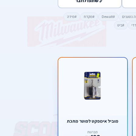
🔗 שתפו לחבר
ה נטענים
#Dewalt
#מקדח
#מידה
די
#ביט
מוביל אימפקט לפוטר מתכת
מברגות