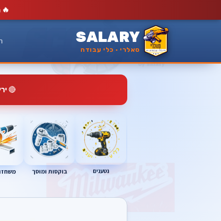
🔥
מ
SALARY
ר
סאלרי · כלי עבודה
🔴
יר
נטענים
בוקסות ומוסך
משחזות