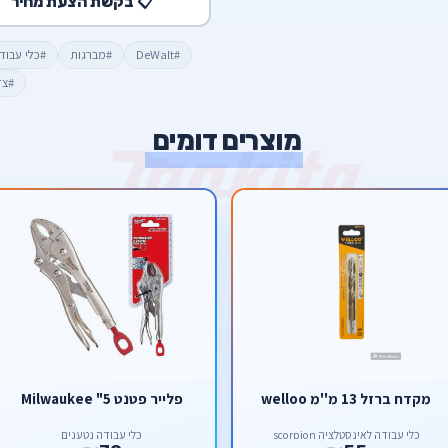
📋 בקשת הצעת מחיר
#DeWalt
#מברגות
#כלי עבוד
#צד
מוצרים דומים
מקדח ברזל 13 מ''מ welloo
פלייר פטנט 5" Milwaukee
כלי עבודה לאינסטלציה scorpion
כלי עבודה נטענים