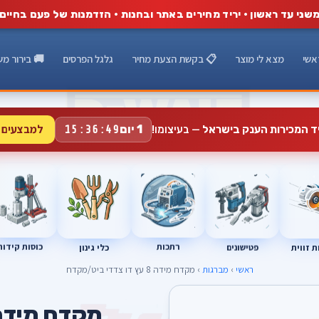
שני עד ראשון · יריד מחירים באתר ובחנות · הזדמנות של פעם בחיים
אשי
מצא לי מוצר
📋 בקשת הצעת מחיר
גלגל הפרסים
🚚 בירור מש
למבצעים 
1 יום
יד המכירות הענק בישראל
— בעיצומו!
15:36:48
רתכות
כוסות קידוח
פטישונים
 זווית
כלי גינון
ראשי
›
מברגות
› מקדח מידה 8 עץ דו צדדי ביט/מקדח
T