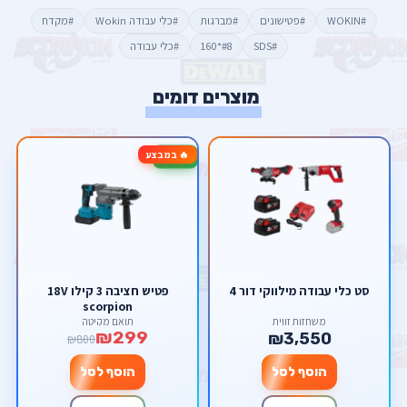
#WOKIN
#פטישונים
#מברגות
#כלי עבודה Wokin
#מקדח
#SDS
#8*160
#כלי עבודה
מוצרים דומים
🔥 במבצע
-63%
סט כלי עבודה מילווקי דור 4
פטיש חציבה 3 קילו 18V
scorpion
משחזות זווית
תואם מקיטה
₪299
₪3,550
₪800
הוסף לסל
הוסף לסל