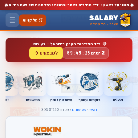
🔥
🔥
משני עד ראשון · יריד מחירים באתר ובחנות · הזדמנות של פעם בחיים
SALARY
☰
🛒 סל קניות
סאלרי · כלי עבודה
🔴
יריד המכירות הענק בישראל
— בעיצומו!
למבצעים →
2 ימים
09:49:24
נטענים
רתכות
בוקסות ומוסך
פטישונים
משחזות זווית
ראשי
›
פטישונים
› מקדח SDS 8*160