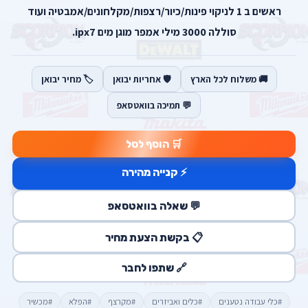
ראשים ב 1 לניקוי פינות/כיור/רצפות/מקלחונים/אמבטיה ועוד
סוללה 3000 מילי אמפר מוגן מים ipx7.
🚚 משלוח לכל הארץ
🛡️ אחריות יבואן
🏷️ מחיר יבואן
💬 תמיכה בוואטסאפ
🛒 הוסף לסל
⚡ קנייה מהירה
💬 שאלה בוואטסאפ
📋 בקשת הצעת מחיר
🔗 שתפו לחבר
#כלי עבודה נטענים
#כלים ואביזרים
#מקרצף
#הפלא
#מכשיר