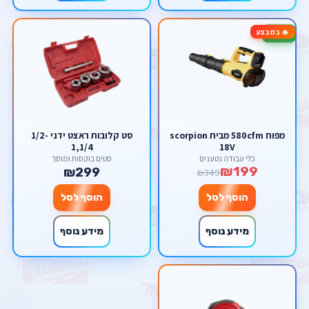
🔥 במבצע
-43%
מפוח 580cfm מבית scorpion
סט קלובות ראצט ידני 1/2-
1,1/4
18V
כלי עבודה נטענים
סטים בוקסות ומוסך
₪199
₪299
₪349
הוסף לסל
הוסף לסל
מידע נוסף
מידע נוסף