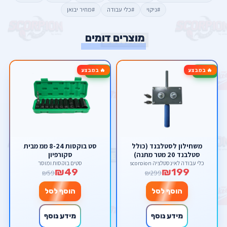
#ניקוי
#כלי עבודה
#מחיר יבואן
מוצרים דומים
🔥 במבצע
🔥 במבצע
-17%
-33%
משחילון לסטלבנד (כולל
סט בוקסות 8-24 ממ מבית
סטלבנד 20 מטר מתנה)
סקורפיון
כלי עבודה לאינסטלציה scorpion
סטים בוקסות ומוסך
₪49
₪199
₪59
₪299
הוסף לסל
הוסף לסל
מידע נוסף
מידע נוסף