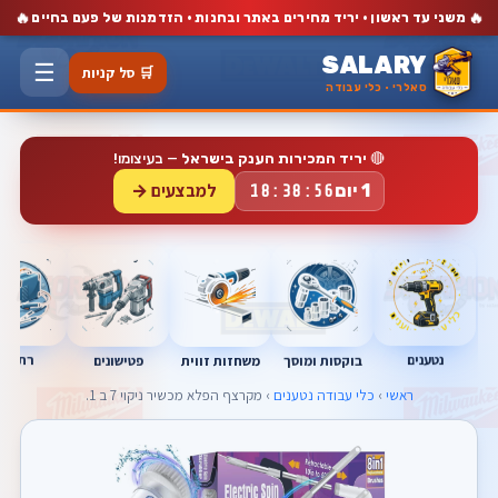
🔥
🔥
משני עד ראשון · יריד מחירים באתר ובחנות · הזדמנות של פעם בחיים
SALARY
☰
🛒 סל קניות
סאלרי · כלי עבודה
🔴
יריד המכירות הענק בישראל
— בעיצומו!
למבצעים →
1 יום
18:38:55
נטענים
רתכות
בוקסות ומוסך
פטישונים
משחזות זווית
ראשי
›
כלי עבודה נטענים
› מקרצף הפלא מכשיר ניקוי 7 ב 1.