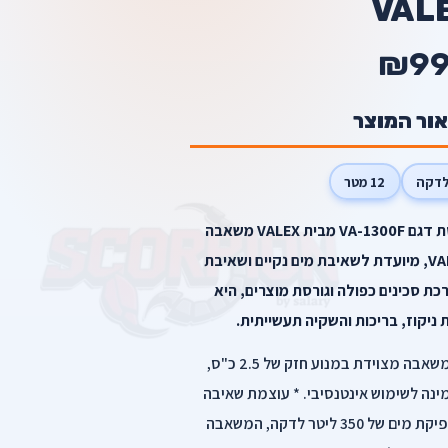
VAL
₪99
אור המוצר
12 מטר
משאבה טבולה "2 נירוסטה גורסת דגם VA-1300F מבית VALEX משאבה
טבולה עשויה נירוסטה מבית VALEX, מיועדת לשאיבת מים נקיים ושאיבת
רכת סכינים כפולה וגורסת מוצרים, היא
ניקוז, בריכות והשקיה תעשייתית.
* הספק מנוע חזק של 2.5HP : המשאבה מצוידת במנוע חזק של 2.5 כ"ס,
נה לשימוש אינטנסיבי. * עוצמת שאיבה
גבוהה של 350 ליטר לדקה : עם ספיקת מים של 350 ליטר לדקה, המשאבה