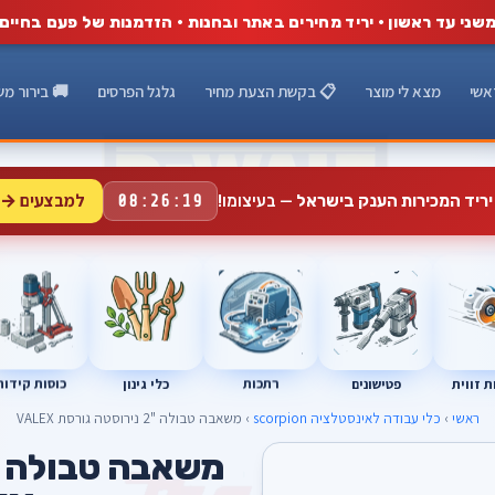
שני עד ראשון · יריד מחירים באתר ובחנות · הזדמנות של פעם בחיים
אשי
מצא לי מוצר
📋 בקשת הצעת מחיר
גלגל הפרסים
🚚 בירור מש
למבצעים →
יריד המכירות הענק בישראל
— בעיצומו!
08:26:18
רתכות
כוסות קידוח
פטישונים
 זווית
כלי גינון
ראשי
›
כלי עבודה לאינסטלציה scorpion
› משאבה טבולה "2 נירוסטה גורסת VALEX