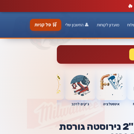
🔥
🛒 סל קניות
לוח
מועדון לקוחות
👤 החשבון שלי
כלי מוסך
אינסטלציה
מברגות
ג'קים לרכב
משאבה טבולה "2 נירוסטה גורסת