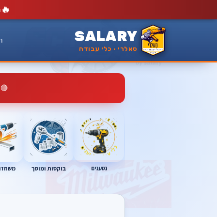
🔥
מ
SALARY
ר
סאלרי · כלי עבודה
🔴
נטענים
בוקסות ומוסך
משחזות