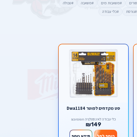
סורים
#משאבות מים
#משאבה
#טבולה
#גורסת
#כלי עבודה
סט מקדחים לפוטר Dwa1184
כלי עבודה לאינסטלציה scorpion
₪149
הוסף לסל
מידע נוסף