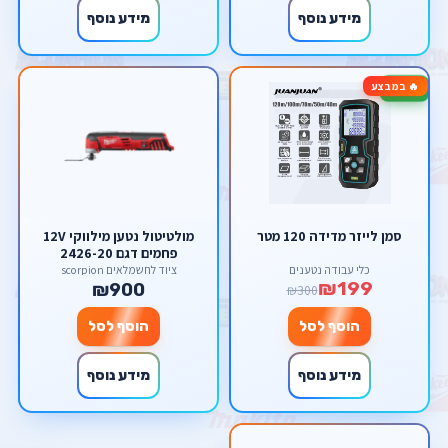
מידע נוסף
מידע נוסף
🔥 במבצע
-34%
סמן לייזר מדידה 120 מטר
מולטיטול נטען מילווקי 12V
פחמים דגם 2426-20
milwaukee M12
כלי עבודה נטענים
ציוד לחשמלאים scorpion
₪199
₪900
₪300
הוסף לסל
הוסף לסל
מידע נוסף
מידע נוסף