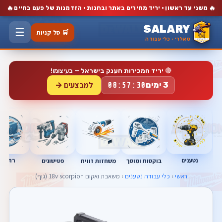
🔥
🔥
משני עד ראשון · יריד מחירים באתר ובחנות · הזדמנות של פעם בחיים
SALARY
☰
🛒 סל קניות
סאלרי · כלי עבודה
🔴
יריד המכירות הענק בישראל
— בעיצומו!
למבצעים →
3 ימים
08:57:29
נטענים
רתכות
בוקסות ומוסך
פטישונים
משחזות זווית
ראשי
›
כלי עבודה נטענים
› משאבת ואקום 18v scorpion (גוף)