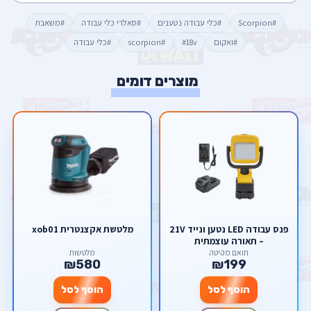
#Scorpion
#כלי עבודה נטענים
#סאלרי כלי עבודה
#משאבת
#ואקום
#18v
#scorpion
#כלי עבודה
מוצרים דומים
פנס עבודה LED נטען ונייד 21V
מלטשת אקצנטרית xob01
– תאורה עוצמתית
תואם מקיטה
מלטשות
₪580
₪199
הוסף לסל
הוסף לסל