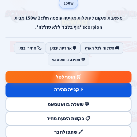
150w
משאבת ואקום לסוללות מקיטה עוצמה 150w 2cfm מבית
scorpion *גוף בלבד ללא סוללה*.
🚚 משלוח לכל הארץ
🛡️ אחריות יבואן
🏷️ מחיר יבואן
💬 תמיכה בוואטסאפ
🛒 הוסף לסל
⚡ קנייה מהירה
💬 שאלה בוואטסאפ
📋 בקשת הצעת מחיר
🔗 שתפו לחבר