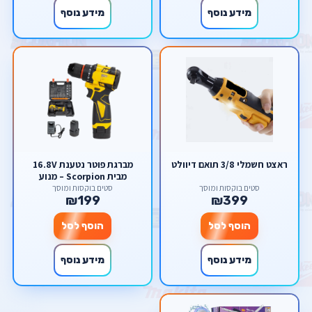
מידע נוסף
מידע נוסף
ראצט חשמלי 3/8 תואם דיוולט
מברגת פוטר נטענת 16.8V
מבית Scorpion – מנוע
Brushless חזק, ערכת
סטים בוקסות ומוסך
סטים בוקסות ומוסך
₪199
₪399
אביזרים קשיחה ועיצוב
קומפקטי
הוסף לסל
הוסף לסל
מידע נוסף
מידע נוסף