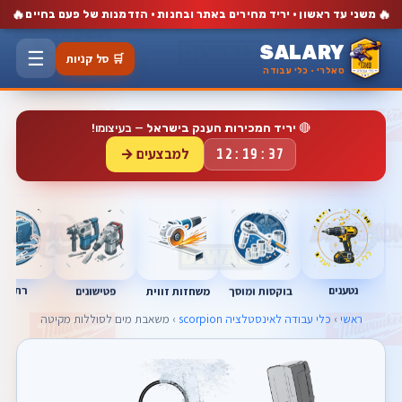
🔥
🔥
משני עד ראשון · יריד מחירים באתר ובחנות · הזדמנות של פעם בחיים
SALARY
☰
🛒 סל קניות
סאלרי · כלי עבודה
🔴
יריד המכירות הענק בישראל
— בעיצומו!
למבצעים →
12:19:36
נטענים
רתכות
בוקסות ומוסך
פטישונים
משחזות זווית
ראשי
›
כלי עבודה לאינסטלציה scorpion
› משאבת מים לסוללות מקיטה