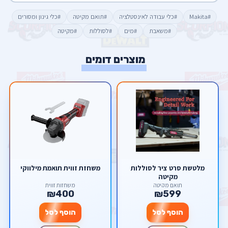
#Makita
#כלי עבודה לאינסטלציה
#תואם מקיטה
#כלי גינון ומסורים
#משאבת
#מים
#לסוללות
#מקיטה
מוצרים דומים
מלטשת סרט ציר לסוללות
משחזת זווית תואמת מילווקי
מקיטה
תואם מקיטה
משחזות זווית
₪400
₪599
הוסף לסל
הוסף לסל