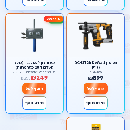
🔥 במבצע
-17%
פטישון DCH172b DeWalt
משחילון לסטלבנד (כולל
(גוף)
סטלבנד 20 מטר מתנה)
פטישונים
כלי עבודה לאינסטלציה scorpion
₪249
₪899
₪299
הוסף לסל
הוסף לסל
מידע נוסף
מידע נוסף