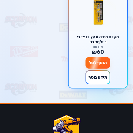
מקדח מידה 8 עץ דו צדדי
ביט/מקדח
מברגות
₪60
הוסף לסל
מידע נוסף