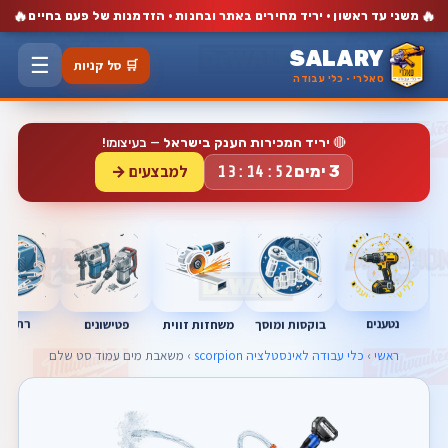
🔥
🔥
משני עד ראשון · יריד מחירים באתר ובחנות · הזדמנות של פעם בחיים
SALARY
☰
🛒 סל קניות
סאלרי · כלי עבודה
🔴
יריד המכירות הענק בישראל
— בעיצומו!
למבצעים →
3 ימים
13:14:51
נטענים
רתכות
בוקסות ומוסך
פטישונים
משחזות זווית
ראשי
›
כלי עבודה לאינסטלציה scorpion
› משאבת מים עמוד סט שלם