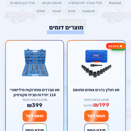
#Makita
#כלי עבודה לאינסטלציה
#תואם מקיטה
#כלי גינון ומסורים
#משאבת
#מים
#עמוד
#שלם
מוצרים דומים
🔥 במבצע
-50%
סט חולץ ברגים אומים מחוסם
סט מברזים ומחרוקות מילימטרי
110 יחידות מבית סקורפיון
סטים בוקסות ומוסך
סטים בוקסות ומוסך
₪199
₪399
₪399
הוסף לסל
הוסף לסל
מידע נוסף
מידע נוסף