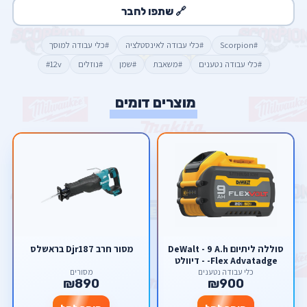
🔗 שתפו לחבר
#Scorpion
#כלי עבודה לאינסטלציה
#כלי עבודה למוסך
#כלי עבודה נטענים
#משאבת
#שמן
#נוזלים
#12v
מוצרים דומים
סוללה ליתיום DeWalt - 9 A.h
מסור חרב Djr187 בראשלס
-Flex Advatadge - דיוולט
כלי עבודה נטענים
מסורים
₪890
₪900