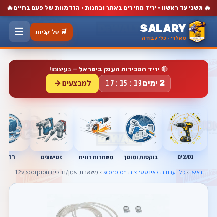
🔥
🔥
משני עד ראשון · יריד מחירים באתר ובחנות · הזדמנות של פעם בחיים
SALARY
☰
🛒 סל קניות
סאלרי · כלי עבודה
🔴
יריד המכירות הענק בישראל
— בעיצומו!
למבצעים →
2 ימים
17:15:18
נטענים
רתכות
בוקסות ומוסך
פטישונים
משחזות זווית
ראשי
›
כלי עבודה לאינסטלציה scorpion
› משאבת שמן/נוזלים 12v scorpion