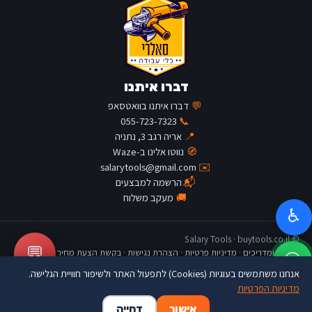
דברו איתנו
💬
דברו איתנו בוואטסאפ
055-723-7323
📞
📍
אריה רגב 3, נתניה
🧭
נווטו אלינו ב-Waze
salarytools@gmail.com
✉️
📬
הרשמה למבצעים
🚚
מעקב משלוח
♿
© Salary Tools · buytools.co.il
💬
כתבות ומדריכים
·
מדיניות פרטיות
·
הצהרת נגישות
·
בקשת הצעת מחיר
אנחנו משתמשים בעוגיות (Cookies) לתפעול האתר ולשיפור חוויית הגלישה.
מדיניות הפרטיות
🛒
👤
🏠
אישור
דחייה