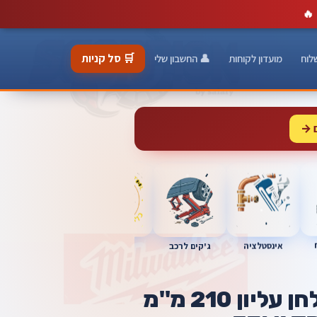
🔥
🛒 סל קניות
לוח
מועדון לקוחות
👤 החשבון שלי
 →
כלי מוסך
אינסטלציה
מברגות
ג'קים לרכב
משור גרונג שולחן עליון 210 מ''מ