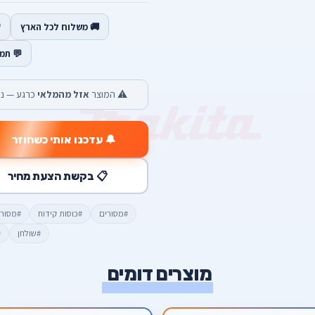
🚚 משלוח לכל הארץ
💬 תמ
⚠️ המוצר
אזל מהמלאי
כרגע — נש
🔔 עדכנו אותי כשחוזר
📋 בקשת הצעת מחיר
#מסורים
#כוסות קידוח
#מסורי
#שולחן
#
מוצרים דומים