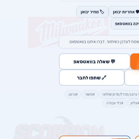
️ אחריות יבואן
🏷️ מחיר יבואן
יכה בוואטסאפ
מח לעדכן כשיחזור. דברו איתנו בוואטסאפ.
💬 שאלה בוואטסאפ
🔗 שתפו לחבר
 גרונג/פנדל/סרט/שולחני
#משור
#גרונג
עליון
#כלי עבודה