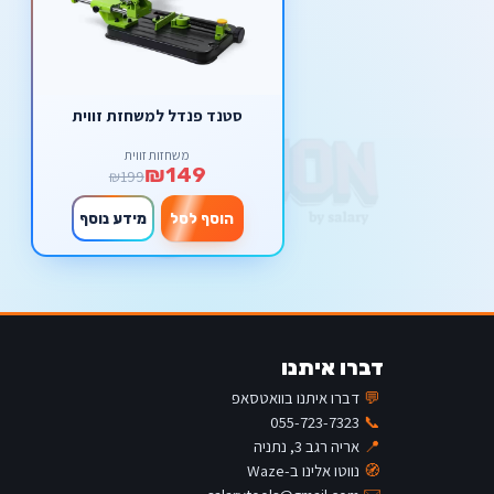
סטנד פנדל למשחזת זווית
משחזות זווית
₪149
₪199
הוסף לסל
מידע נוסף
דברו איתנו
💬
דברו איתנו בוואטסאפ
055-723-7323
📞
📍
אריה רגב 3, נתניה
🧭
נווטו אלינו ב-Waze