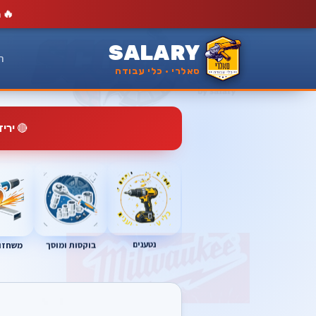
🔥
מ
SALARY
ר
סאלרי · כלי עבודה
🔴
ירי
נטענים
בוקסות ומוסך
משחזות