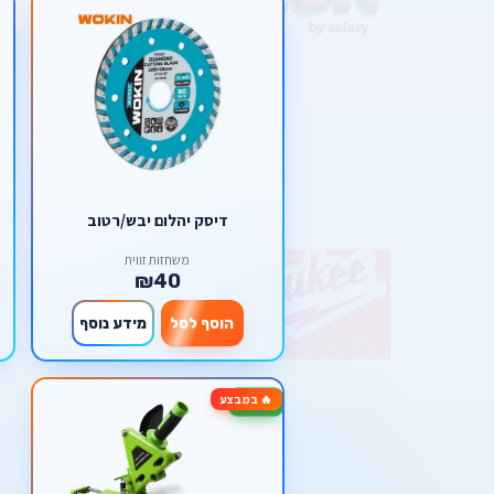
דיסק יהלום יבש/רטוב
משחזות זווית
₪40
הוסף לסל
מידע נוסף
🔥 במבצע
-25%