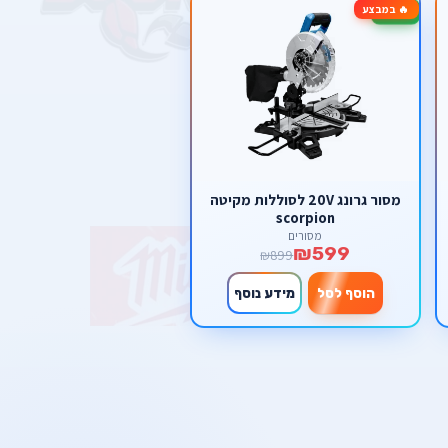
🔥 במבצע
-33%
מסור גרונג 20V לסוללות מקיטה
scorpion
מסורים
₪599
₪899
הוסף לסל
מידע נוסף