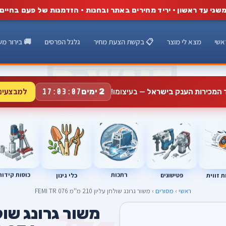
שני עד ראשון · יריד מחירים באתר ובחנות · הזדמנות של פעם בחיים
אשי
מצא לי מוצר
📋 בקשת הצעת מחיר
גלגל הפרסים
🚚 בירור מש
למבצעים
2 ימים
ד המכירות הענק בישראל
— בעיצומו!
17:03:06
רתכות
כוסות קידוח
פטישונים
 זווית
כלי גינון
ראשי
›
מסורים
› משור גרונג שולחן עליון 210 מ''מ FEMI TR 076