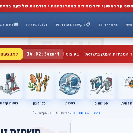
שני עד ראשון · יריד מחירים באתר ובחנות · הזדמנות של פעם בחיים
אשי
מצא לי מוצר
📋 בקשת הצעת מחיר
גלגל הפרסים
🚚 בירור מש
למבצעים 
1 יום
יד המכירות הענק בישראל
— בעיצומו!
14:02:33
רתכות
כוסות קידוח
פטישונים
 זווית
כלי גינון
ראשי
›
משחזות זווית
› משחזת זווית מקיטה 5"
A
משחזת זווי