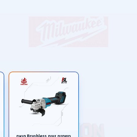
משחזת זווית Brushless תואם