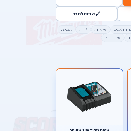
🔗 שתפו לחבר
ודה נטענים
#משחזת
#זווית
#מקיטה
דה
#מחיר יבואן
מטען מהיר 18V מקיטה