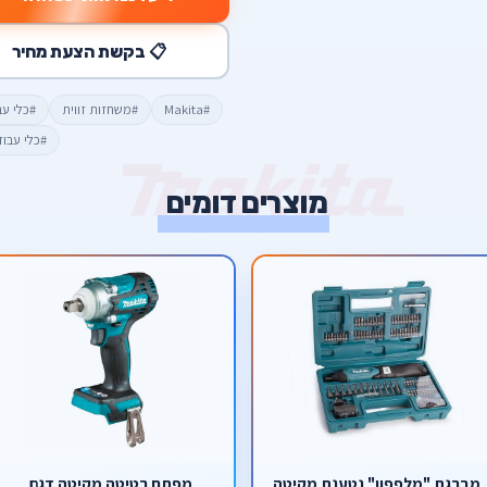
📋 בקשת הצעת מחיר
#Makita
#משחזות זווית
#כלי עב
#כלי עבו
מוצרים דומים
מברגת "מלפפון" נטענת מקיטה
מפתח רטיטה מקיטה דגם