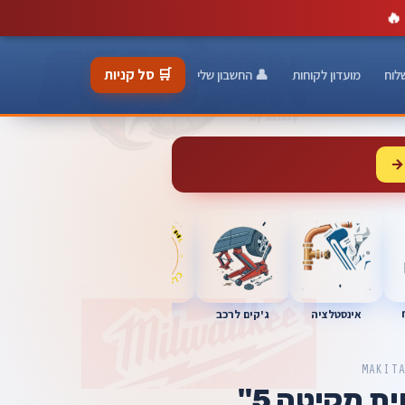
🔥
🛒 סל קניות
לוח
מועדון לקוחות
👤 החשבון שלי
→
כלי מוסך
אינסטלציה
מברגות
ג'קים לרכב
MAKIT
ת מקיטה 5"