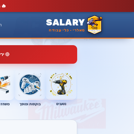
🔥
מ
SALARY
ר
סאלרי · כלי עבודה
🔴
יר
נטענים
בוקסות ומוסך
משחזות