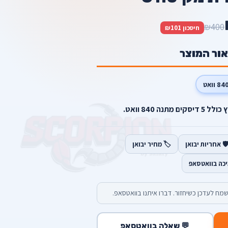
₪400
חיסכון ₪101
אור המוצר
84 וואט
️ אחריות יבואן
🏷️ מחיר יבואן
יכה בוואטסאפ
מח לעדכן כשיחזור. דברו איתנו בוואטסאפ.
💬 שאלה בוואטסאפ