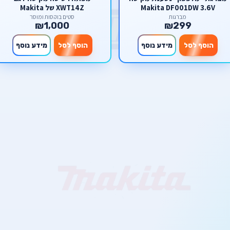
Makita DF001DW 3.6V
XWT14Z של Makita
מברגות
סטים בוקסות ומוסך
₪1,000
₪299
הוסף לסל
מידע נוסף
הוסף לסל
מידע נוסף