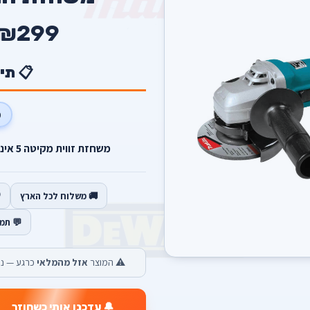
₪299
📋 תי
0
משחזת זווית מקיטה 5 אינץ כולל 5 דיסקים מתנה 840 וואט.
🚚 משלוח לכל הארץ
💬 תמ
⚠️ המוצר
אזל מהמלאי
כרגע — נש
🔔 עדכנו אותי כשחוזר